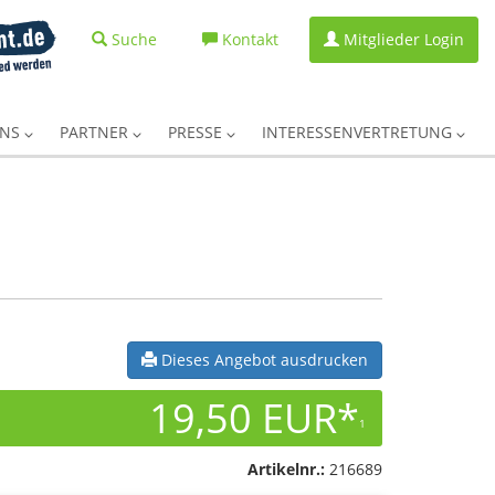
Suche
Kontakt
Mitglieder Login
UNS
PARTNER
PRESSE
INTERESSENVERTRETUNG
Dieses Angebot ausdrucken
19,50 EUR*
1
Artikelnr.:
216689