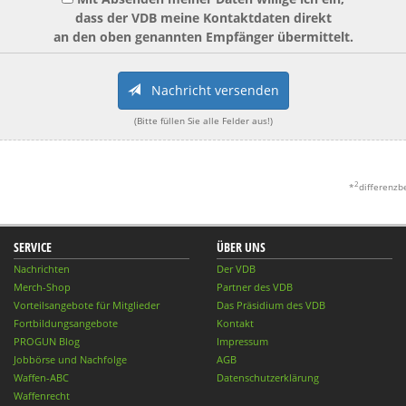
dass der VDB meine Kontaktdaten direkt
an den oben genannten Empfänger übermittelt.
Nachricht versenden
(Bitte füllen Sie alle Felder aus!)
2
*
differenzb
SERVICE
ÜBER UNS
Nachrichten
Der VDB
Merch-Shop
Partner des VDB
Vorteilsangebote für Mitglieder
Das Präsidium des VDB
Fortbildungsangebote
Kontakt
PROGUN Blog
Impressum
Jobbörse und Nachfolge
AGB
Waffen-ABC
Datenschutzerklärung
Waffenrecht