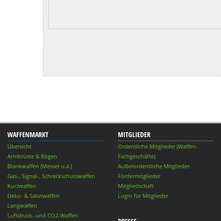
WAFFENMARKT
MITGLIEDER
Übersicht
Ordentliche Mitglieder (Waffen-
Armbrüste & Bögen
Fachgeschäfte)
Blankwaffen (Messer u.ä.)
Außerordentliche Mitglieder
Gas-, Signal-, Schreckschusswaffen
Fördermitglieder
Kurzwaffen
Mitgliedschaft
Deko- & Salutwaffen
Login für Mitglieder
Langwaffen
Luftdruck- und CO2-Waffen