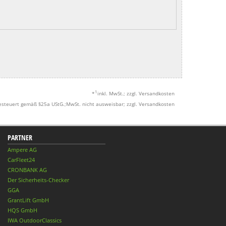
1
*
inkl. MwSt.; zzgl. Versandkosten
esteuert gemäß §25a UStG.;MwSt. nicht ausweisbar; zzgl. Versandkosten
PARTNER
Ampere AG
CarFleet24
CRONBANK AG
Der Sicherheits-Checker
GGA
GrantLift GmbH
HQS GmbH
IWA OutdoorClassics