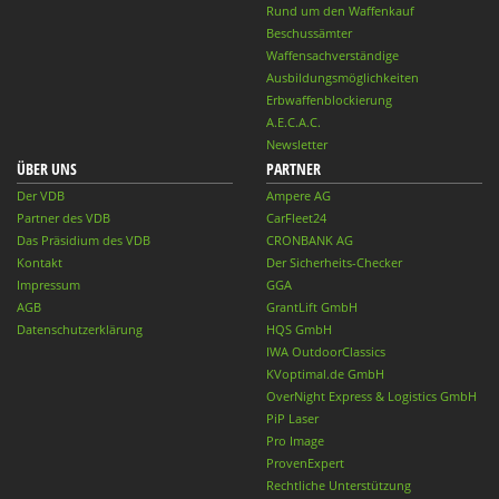
Rund um den Waffenkauf
Beschussämter
Waffensachverständige
Ausbildungsmöglichkeiten
Erbwaffenblockierung
A.E.C.A.C.
Newsletter
ÜBER UNS
PARTNER
Der VDB
Ampere AG
Partner des VDB
CarFleet24
Das Präsidium des VDB
CRONBANK AG
Kontakt
Der Sicherheits-Checker
Impressum
GGA
AGB
GrantLift GmbH
Datenschutzerklärung
HQS GmbH
IWA OutdoorClassics
KVoptimal.de GmbH
OverNight Express & Logistics GmbH
PiP Laser
Pro Image
ProvenExpert
Rechtliche Unterstützung