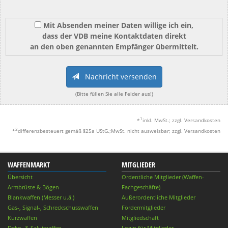
Mit Absenden meiner Daten willige ich ein,
dass der VDB meine Kontaktdaten direkt
an den oben genannten Empfänger übermittelt.
Nachricht versenden
(Bitte füllen Sie alle Felder aus!)
1
*
inkl. MwSt.; zzgl. Versandkosten
2
*
differenzbesteuert gemäß §25a UStG.;MwSt. nicht ausweisbar; zzgl. Versandkosten
WAFFENMARKT
MITGLIEDER
Übersicht
Ordentliche Mitglieder (Waffen-
Armbrüste & Bögen
Fachgeschäfte)
Blankwaffen (Messer u.ä.)
Außerordentliche Mitglieder
Gas-, Signal-, Schreckschusswaffen
Fördermitglieder
Kurzwaffen
Mitgliedschaft
Deko- & Salutwaffen
Login für Mitglieder