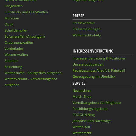
Langwaffen
Luftdruck- und CO2-Waffen
PRESSE
Munition
Pressekontakt
Optik
Pressemeldungen
Schalldämpfer
Waffenrechts-FAQ
Softairwaffen (Airsoftgun)
Ordonnanzwaffen
Vorderlader
INTERESSENVERTRETUNG
Westernwaffen
Interessenvertretung & Positionen
Zubehör
Unsere Lobbyarbeit
Bekleidung
Fachausschuss Airsoft & Paintball
Waffensuche - Kaufgesuch aufgeben
Gesetzgebung im Überblick
Waffenverkauf - Verkaufsangebot
SERVICE
aufgeben
Nachrichten
Merch-Shop
Vorteilsangebote für Mitglieder
Fortbildungsangebote
PROGUN Blog
Jobbörse und Nachfolge
Waffen-ABC
Waffenrecht