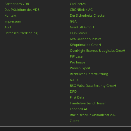
Partner des VDB
CarFleet24
Das Präsidium des VDB
CRONBANK AG
Kontakt
Der Sicherheits-Checker
Impressum
GGA
AGB
GrantLift GmbH
Datenschutzerklärung
HQS GmbH
IWA OutdoorClassics
KVoptimal.de GmbH
OverNight Express & Logistics GmbH
PiP Laser
Pro Image
ProvenExpert
Rechtliche Unterstützung
A.T.U.
BSG-Wüst Data Security GmbH
DPD
First Data
Handelsverband Hessen
Landbell AG
Rheinischer-Inkassodienst e.K.
Zukos