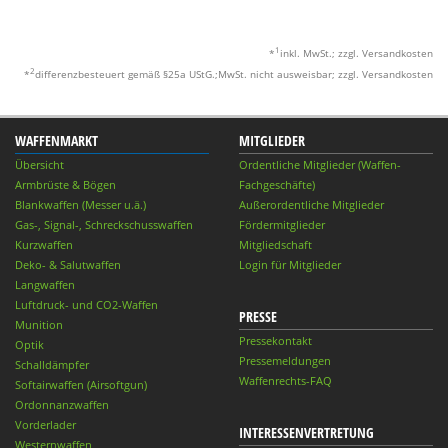
1
*
inkl. MwSt.; zzgl. Versandkosten
2
*
differenzbesteuert gemäß §25a UStG.;MwSt. nicht ausweisbar; zzgl. Versandkosten
WAFFENMARKT
MITGLIEDER
Übersicht
Ordentliche Mitglieder (Waffen-
Armbrüste & Bögen
Fachgeschäfte)
Blankwaffen (Messer u.ä.)
Außerordentliche Mitglieder
Gas-, Signal-, Schreckschusswaffen
Fördermitglieder
Kurzwaffen
Mitgliedschaft
Deko- & Salutwaffen
Login für Mitglieder
Langwaffen
Luftdruck- und CO2-Waffen
PRESSE
Munition
Pressekontakt
Optik
Pressemeldungen
Schalldämpfer
Waffenrechts-FAQ
Softairwaffen (Airsoftgun)
Ordonnanzwaffen
Vorderlader
INTERESSENVERTRETUNG
Westernwaffen