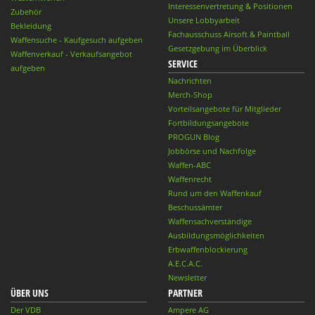
Interessenvertretung & Positionen
Zubehör
Unsere Lobbyarbeit
Bekleidung
Fachausschuss Airsoft & Paintball
Waffensuche - Kaufgesuch aufgeben
Gesetzgebung im Überblick
Waffenverkauf - Verkaufsangebot
SERVICE
aufgeben
Nachrichten
Merch-Shop
Vorteilsangebote für Mitglieder
Fortbildungsangebote
PROGUN Blog
Jobbörse und Nachfolge
Waffen-ABC
Waffenrecht
Rund um den Waffenkauf
Beschussämter
Waffensachverständige
Ausbildungsmöglichkeiten
Erbwaffenblockierung
A.E.C.A.C.
Newsletter
ÜBER UNS
PARTNER
Der VDB
Ampere AG