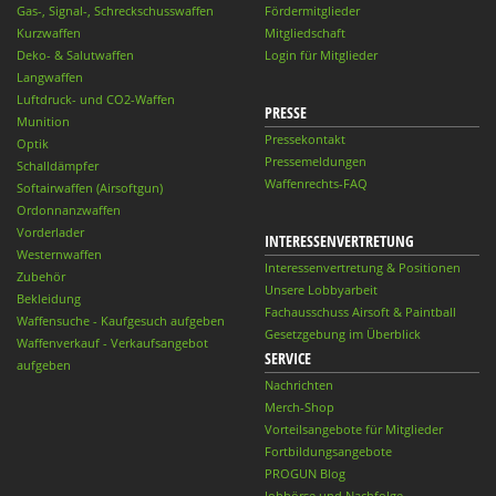
Gas-, Signal-, Schreckschusswaffen
Fördermitglieder
Kurzwaffen
Mitgliedschaft
Deko- & Salutwaffen
Login für Mitglieder
Langwaffen
Luftdruck- und CO2-Waffen
PRESSE
Munition
Pressekontakt
Optik
Pressemeldungen
Schalldämpfer
Waffenrechts-FAQ
Softairwaffen (Airsoftgun)
Ordonnanzwaffen
Vorderlader
INTERESSENVERTRETUNG
Westernwaffen
Interessenvertretung & Positionen
Zubehör
Unsere Lobbyarbeit
Bekleidung
Fachausschuss Airsoft & Paintball
Waffensuche - Kaufgesuch aufgeben
Gesetzgebung im Überblick
Waffenverkauf - Verkaufsangebot
SERVICE
aufgeben
Nachrichten
Merch-Shop
Vorteilsangebote für Mitglieder
Fortbildungsangebote
PROGUN Blog
Jobbörse und Nachfolge