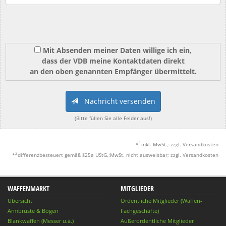
Mit Absenden meiner Daten willige ich ein,
dass der VDB meine Kontaktdaten direkt
an den oben genannten Empfänger übermittelt.
Nachricht versenden
(Bitte füllen Sie alle Felder aus!)
1
*
inkl. MwSt.; zzgl. Versandkosten
2
*
differenzbesteuert gemäß §25a UStG.;MwSt. nicht ausweisbar; zzgl. Versandkosten
WAFFENMARKT
MITGLIEDER
Übersicht
Ordentliche Mitglieder (Waffen-
Armbrüste & Bögen
Fachgeschäfte)
Blankwaffen (Messer u.ä.)
Außerordentliche Mitglieder