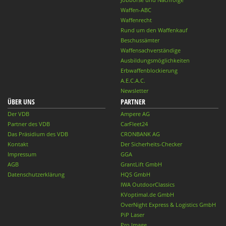
Waffen-ABC
Waffenrecht
Rund um den Waffenkauf
Beschussämter
Waffensachverständige
Ausbildungsmöglichkeiten
Erbwaffenblockierung
A.E.C.A.C.
Newsletter
ÜBER UNS
PARTNER
Der VDB
Ampere AG
Partner des VDB
CarFleet24
Das Präsidium des VDB
CRONBANK AG
Kontakt
Der Sicherheits-Checker
Impressum
GGA
AGB
GrantLift GmbH
Datenschutzerklärung
HQS GmbH
IWA OutdoorClassics
KVoptimal.de GmbH
OverNight Express & Logistics GmbH
PiP Laser
Pro Image