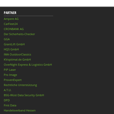
PARTNER
Ampere AG
CarFleet24
CRONBANK AG
Der Sicherheits-Checker
GGA
GrantLift GmbH
HQS GmbH
IWA OutdoorClassics
KVoptimal.de GmbH
OverNight Express & Logistics GmbH
PiP Laser
Pro Image
ProvenExpert
Rechtliche Unterstützung
A.T.U.
BSG-Wüst Data Security GmbH
DPD
First Data
Handelsverband Hessen