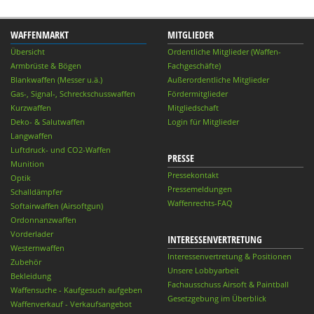
WAFFENMARKT
MITGLIEDER
Übersicht
Ordentliche Mitglieder (Waffen-
Armbrüste & Bögen
Fachgeschäfte)
Blankwaffen (Messer u.ä.)
Außerordentliche Mitglieder
Gas-, Signal-, Schreckschusswaffen
Fördermitglieder
Kurzwaffen
Mitgliedschaft
Deko- & Salutwaffen
Login für Mitglieder
Langwaffen
Luftdruck- und CO2-Waffen
PRESSE
Munition
Pressekontakt
Optik
Pressemeldungen
Schalldämpfer
Waffenrechts-FAQ
Softairwaffen (Airsoftgun)
Ordonnanzwaffen
Vorderlader
INTERESSENVERTRETUNG
Westernwaffen
Interessenvertretung & Positionen
Zubehör
Unsere Lobbyarbeit
Bekleidung
Fachausschuss Airsoft & Paintball
Waffensuche - Kaufgesuch aufgeben
Gesetzgebung im Überblick
Waffenverkauf - Verkaufsangebot