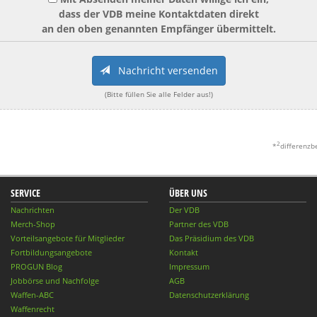
dass der VDB meine Kontaktdaten direkt
an den oben genannten Empfänger übermittelt.
Nachricht versenden
(Bitte füllen Sie alle Felder aus!)
2
*
differenzb
SERVICE
ÜBER UNS
Nachrichten
Der VDB
Merch-Shop
Partner des VDB
Vorteilsangebote für Mitglieder
Das Präsidium des VDB
Fortbildungsangebote
Kontakt
PROGUN Blog
Impressum
Jobbörse und Nachfolge
AGB
Waffen-ABC
Datenschutzerklärung
Waffenrecht