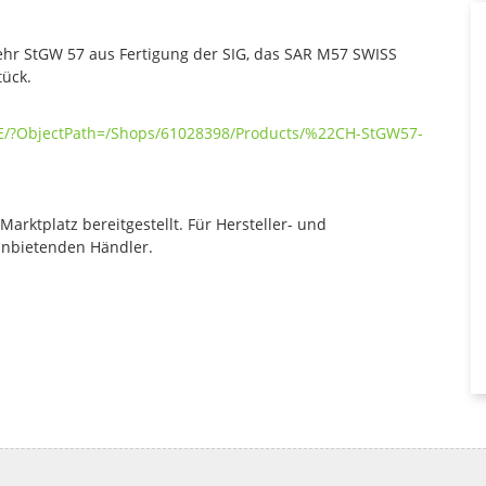
hr StGW 57 aus Fertigung der SIG, das SAR M57 SWISS
tück.
DE/?ObjectPath=/Shops/61028398/Products/%22CH-StGW57-
rktplatz bereitgestellt. Für Hersteller- und
anbietenden Händler.