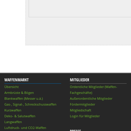
WAFFENMARKT
MITGLIEDER
Übersicht
Ordentliche Mitglieder (Waffen-
Armbrüste & Bögen
Fachgeschäfte)
Blankwaffen (Messer u.ä.)
Außerordentliche Mitglieder
Gas-, Signal-, Schreckschusswaffen
Fördermitglieder
Kurzwaffen
Mitgliedschaft
Deko- & Salutwaffen
Login für Mitglieder
Langwaffen
Luftdruck- und CO2-Waffen