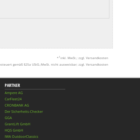
1
*
inkl. MwSt.; zzgl. Versandkosten
esteuert gemäß §25a UStG.;MwSt. nicht ausweisbar; zzgl. Versandkosten
PARTNER
Ampere AG
CarFleet24
CRONBANK AG
Der Sicherheits-Checker
GGA
GrantLift GmbH
HQS GmbH
IWA OutdoorClassics