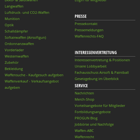
Langwaffen
Luftdruck- und CO2-Waffen
PRESSE
Munition
Pressekontakt
Optik
Pressemeldungen
Schalldämpfer
Waffenrechts-FAQ
Softairwaffen (Airsoftgun)
Ordonnanzwaffen
Vorderlader
INTERESSENVERTRETUNG
Westernwaffen
Interessenvertretung & Positionen
Zubehör
Unsere Lobbyarbeit
Bekleidung
Fachausschuss Airsoft & Paintball
Waffensuche - Kaufgesuch aufgeben
Gesetzgebung im Überblick
Waffenverkauf - Verkaufsangebot
SERVICE
aufgeben
Nachrichten
Merch-Shop
Vorteilsangebote für Mitglieder
Fortbildungsangebote
PROGUN Blog
Jobbörse und Nachfolge
Waffen-ABC
Waffenrecht