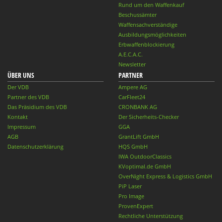
Rund um den Waffenkauf
Beschussämter
Waffensachverständige
Ausbildungsmöglichkeiten
Erbwaffenblockierung
A.E.C.A.C.
Newsletter
ÜBER UNS
PARTNER
Der VDB
Ampere AG
Partner des VDB
CarFleet24
Das Präsidium des VDB
CRONBANK AG
Kontakt
Der Sicherheits-Checker
Impressum
GGA
AGB
GrantLift GmbH
Datenschutzerklärung
HQS GmbH
IWA OutdoorClassics
KVoptimal.de GmbH
OverNight Express & Logistics GmbH
PiP Laser
Pro Image
ProvenExpert
Rechtliche Unterstützung