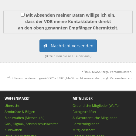
Mit Absenden meiner Daten willige ich ein,
dass der VDB meine Kontaktdaten direkt
an den oben genannten Empfänger übermittelt.
Nachricht versenden
(Bitte füllen Sie alle Felder aus!)
1
*
inkl. MwSt.; zzgl. Versandkosten
2
*
differenzbesteuert gemäß §25a UStG.;MwSt. nicht ausweisbar; zzgl. Versandkosten
WAFFENMARKT
MITGLIEDER
Übersicht
Ordentliche Mitglieder (Waffen-
Armbrüste & Bögen
Fachgeschäfte)
Blankwaffen (Messer u.ä.)
Außerordentliche Mitglieder
Gas-, Signal-, Schreckschusswaffen
Fördermitglieder
Kurzwaffen
Mitgliedschaft
Deko- & Salutwaffen
Login für Mitglieder