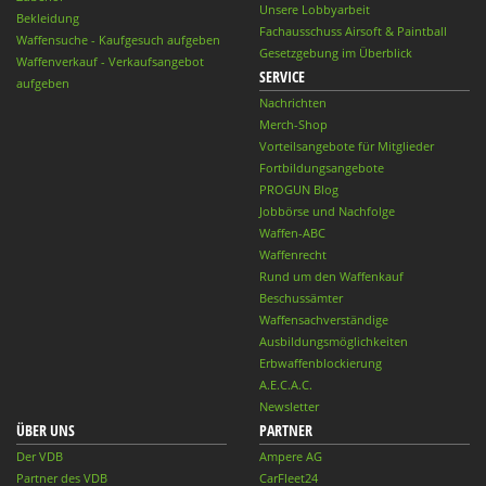
Unsere Lobbyarbeit
Bekleidung
Fachausschuss Airsoft & Paintball
Waffensuche - Kaufgesuch aufgeben
Gesetzgebung im Überblick
Waffenverkauf - Verkaufsangebot
SERVICE
aufgeben
Nachrichten
Merch-Shop
Vorteilsangebote für Mitglieder
Fortbildungsangebote
PROGUN Blog
Jobbörse und Nachfolge
Waffen-ABC
Waffenrecht
Rund um den Waffenkauf
Beschussämter
Waffensachverständige
Ausbildungsmöglichkeiten
Erbwaffenblockierung
A.E.C.A.C.
Newsletter
ÜBER UNS
PARTNER
Der VDB
Ampere AG
Partner des VDB
CarFleet24