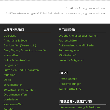
1
*
inkl. MwSt.; zzgl. Versandkosten
2
*
differenzbesteuert gemäß §25a UStG.;MwSt. nicht ausweisbar; zzgl. Versandkosten
WAFFENMARKT
MITGLIEDER
Übersicht
Ordentliche Mitglieder (Waffen-
Armbrüste & Bögen
Fachgeschäfte)
Blankwaffen (Messer u.ä.)
Außerordentliche Mitglieder
Gas-, Signal-, Schreckschusswaffen
Fördermitglieder
Kurzwaffen
Mitgliedschaft
Deko- & Salutwaffen
Login für Mitglieder
Langwaffen
Luftdruck- und CO2-Waffen
PRESSE
Munition
Pressekontakt
Optik
Pressemeldungen
Schalldämpfer
Waffenrechts-FAQ
Softairwaffen (Airsoftgun)
Ordonnanzwaffen
Vorderlader
INTERESSENVERTRETUNG
Westernwaffen
Interessenvertretung & Positionen
Zubehör