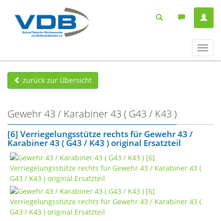
Navig
ein-/
zurück zur Übersicht
Gewehr 43 / Karabiner 43 ( G43 / K43 )
[6] Verriegelungsstütze rechts für Gewehr 43 /
Karabiner 43 ( G43 / K43 ) original Ersatzteil