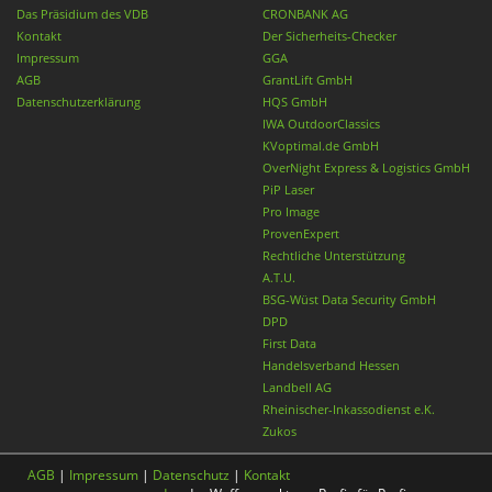
Das Präsidium des VDB
CRONBANK AG
Kontakt
Der Sicherheits-Checker
Impressum
GGA
AGB
GrantLift GmbH
Datenschutzerklärung
HQS GmbH
IWA OutdoorClassics
KVoptimal.de GmbH
OverNight Express & Logistics GmbH
PiP Laser
Pro Image
ProvenExpert
Rechtliche Unterstützung
A.T.U.
BSG-Wüst Data Security GmbH
DPD
First Data
Handelsverband Hessen
Landbell AG
Rheinischer-Inkassodienst e.K.
Zukos
AGB
|
Impressum
|
Datenschutz
|
Kontakt