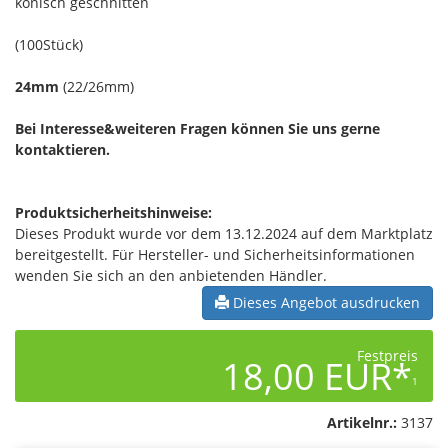
konisch geschnitten
(100Stück)
24mm
(22/26mm)
Bei Interesse&weiteren Fragen können Sie uns gerne
kontaktieren.
Produktsicherheitshinweise:
Dieses Produkt wurde vor dem 13.12.2024 auf dem Marktplatz
bereitgestellt. Für Hersteller- und Sicherheitsinformationen
wenden Sie sich an den anbietenden Händler.
Dieses Angebot ausdrucken
Festpreis
18,00 EUR*
1
Artikelnr.:
3137