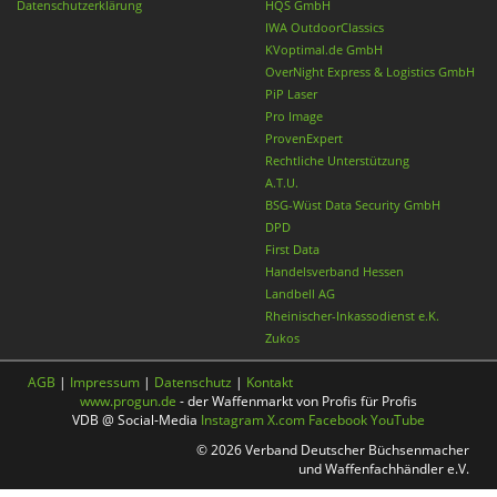
Datenschutzerklärung
HQS GmbH
IWA OutdoorClassics
KVoptimal.de GmbH
OverNight Express & Logistics GmbH
PiP Laser
Pro Image
ProvenExpert
Rechtliche Unterstützung
A.T.U.
BSG-Wüst Data Security GmbH
DPD
First Data
Handelsverband Hessen
Landbell AG
Rheinischer-Inkassodienst e.K.
Zukos
AGB
|
Impressum
|
Datenschutz
|
Kontakt
www.progun.de
- der Waffenmarkt von Profis für Profis
VDB @ Social-Media
Instagram
X.com
Facebook
YouTube
© 2026 Verband Deutscher Büchsenmacher
und Waffenfachhändler e.V.