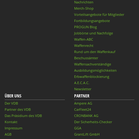
Nachrichten
Merch-Shop
Vorteilsangebote für Mitglieder
Fortbildungsangebote
PROGUN Blog
Jobbörse und Nachfolge
Waffen-ABC
Waffenrecht
Rund um den Waffenkauf
Beschussämter
Waffensachverständige
Ausbildungsmöglichkeiten
Erbwaffenblockierung
A.E.C.A.C.
Newsletter
ÜBER UNS
PARTNER
Der VDB
Ampere AG
Partner des VDB
CarFleet24
Das Präsidium des VDB
CRONBANK AG
Kontakt
Der Sicherheits-Checker
Impressum
GGA
AGB
GrantLift GmbH