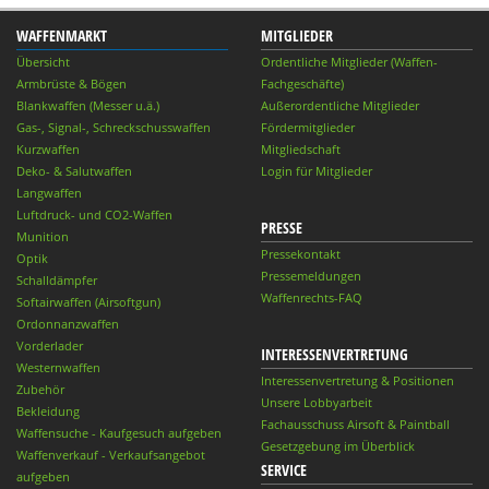
WAFFENMARKT
MITGLIEDER
Übersicht
Ordentliche Mitglieder (Waffen-
Armbrüste & Bögen
Fachgeschäfte)
Blankwaffen (Messer u.ä.)
Außerordentliche Mitglieder
Gas-, Signal-, Schreckschusswaffen
Fördermitglieder
Kurzwaffen
Mitgliedschaft
Deko- & Salutwaffen
Login für Mitglieder
Langwaffen
Luftdruck- und CO2-Waffen
PRESSE
Munition
Pressekontakt
Optik
Pressemeldungen
Schalldämpfer
Waffenrechts-FAQ
Softairwaffen (Airsoftgun)
Ordonnanzwaffen
Vorderlader
INTERESSENVERTRETUNG
Westernwaffen
Interessenvertretung & Positionen
Zubehör
Unsere Lobbyarbeit
Bekleidung
Fachausschuss Airsoft & Paintball
Waffensuche - Kaufgesuch aufgeben
Gesetzgebung im Überblick
Waffenverkauf - Verkaufsangebot
SERVICE
aufgeben