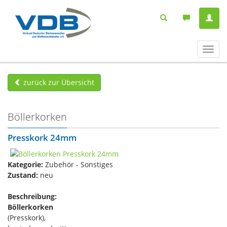
Navig
ein-/
zurück zur Übersicht
Böllerkorken
Presskork 24mm
Kategorie:
Zubehör - Sonstiges
Zustand:
neu
Beschreibung:
Böllerkorken
(Presskork),