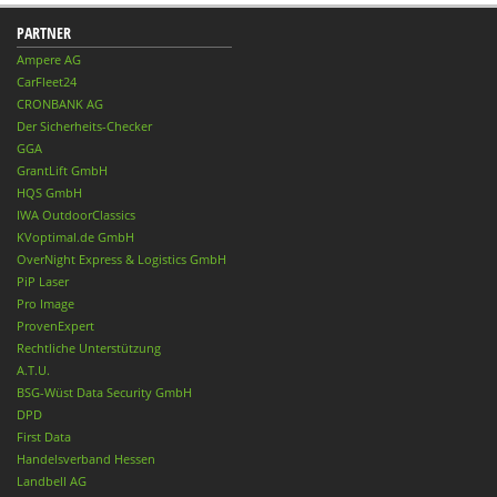
PARTNER
Ampere AG
CarFleet24
CRONBANK AG
Der Sicherheits-Checker
GGA
GrantLift GmbH
HQS GmbH
IWA OutdoorClassics
KVoptimal.de GmbH
OverNight Express & Logistics GmbH
PiP Laser
Pro Image
ProvenExpert
Rechtliche Unterstützung
A.T.U.
BSG-Wüst Data Security GmbH
DPD
First Data
Handelsverband Hessen
Landbell AG