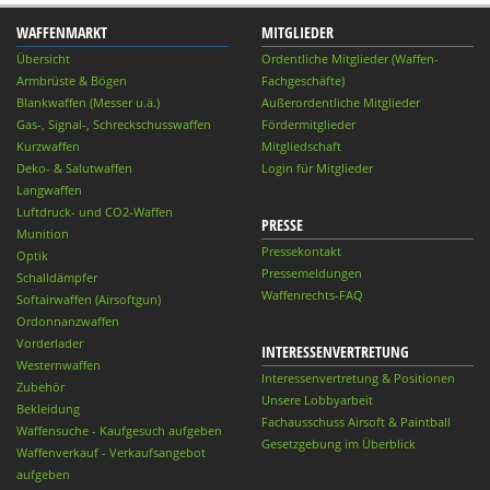
WAFFENMARKT
MITGLIEDER
Übersicht
Ordentliche Mitglieder (Waffen-
Armbrüste & Bögen
Fachgeschäfte)
Blankwaffen (Messer u.ä.)
Außerordentliche Mitglieder
Gas-, Signal-, Schreckschusswaffen
Fördermitglieder
Kurzwaffen
Mitgliedschaft
Deko- & Salutwaffen
Login für Mitglieder
Langwaffen
Luftdruck- und CO2-Waffen
PRESSE
Munition
Pressekontakt
Optik
Pressemeldungen
Schalldämpfer
Waffenrechts-FAQ
Softairwaffen (Airsoftgun)
Ordonnanzwaffen
Vorderlader
INTERESSENVERTRETUNG
Westernwaffen
Interessenvertretung & Positionen
Zubehör
Unsere Lobbyarbeit
Bekleidung
Fachausschuss Airsoft & Paintball
Waffensuche - Kaufgesuch aufgeben
Gesetzgebung im Überblick
Waffenverkauf - Verkaufsangebot
aufgeben