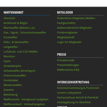
WAFFENMARKT
MITGLIEDER
Übersicht
Ordentliche Mitglieder (Waffen-
Armbrüste & Bögen
Fachgeschäfte)
Blankwaffen (Messer u.ä.)
Außerordentliche Mitglieder
Gas-, Signal-, Schreckschusswaffen
Fördermitglieder
Kurzwaffen
Mitgliedschaft
Deko- & Salutwaffen
Login für Mitglieder
Langwaffen
Luftdruck- und CO2-Waffen
PRESSE
Munition
Pressekontakt
Optik
Pressemeldungen
Schalldämpfer
Waffenrechts-FAQ
Softairwaffen (Airsoftgun)
Ordonnanzwaffen
Vorderlader
INTERESSENVERTRETUNG
Westernwaffen
Interessenvertretung & Positionen
Zubehör
Unsere Lobbyarbeit
Bekleidung
Fachausschuss Airsoft & Paintball
Waffensuche - Kaufgesuch aufgeben
Gesetzgebung im Überblick
Waffenverkauf - Verkaufsangebot