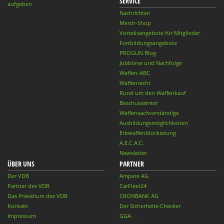
SERVICE
aufgeben
Nachrichten
Merch-Shop
Vorteilsangebote für Mitglieder
Fortbildungsangebote
PROGUN Blog
Jobbörse und Nachfolge
Waffen-ABC
Waffenrecht
Rund um den Waffenkauf
Beschussämter
Waffensachverständige
Ausbildungsmöglichkeiten
Erbwaffenblockierung
A.E.C.A.C.
Newsletter
ÜBER UNS
PARTNER
Der VDB
Ampere AG
Partner des VDB
CarFleet24
Das Präsidium des VDB
CRONBANK AG
Kontakt
Der Sicherheits-Checker
Impressum
GGA