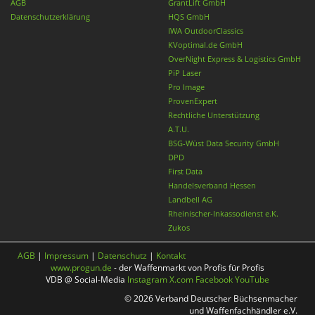
AGB
GrantLift GmbH
Datenschutzerklärung
HQS GmbH
IWA OutdoorClassics
KVoptimal.de GmbH
OverNight Express & Logistics GmbH
PiP Laser
Pro Image
ProvenExpert
Rechtliche Unterstützung
A.T.U.
BSG-Wüst Data Security GmbH
DPD
First Data
Handelsverband Hessen
Landbell AG
Rheinischer-Inkassodienst e.K.
Zukos
AGB
|
Impressum
|
Datenschutz
|
Kontakt
www.progun.de
- der Waffenmarkt von Profis für Profis
VDB @ Social-Media
Instagram
X.com
Facebook
YouTube
© 2026 Verband Deutscher Büchsenmacher
und Waffenfachhändler e.V.