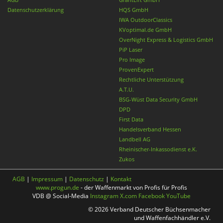
Datenschutzerklärung
HQS GmbH
IWA OutdoorClassics
KVoptimal.de GmbH
OverNight Express & Logistics GmbH
PiP Laser
Pro Image
ProvenExpert
Rechtliche Unterstützung
A.T.U.
BSG-Wüst Data Security GmbH
DPD
First Data
Handelsverband Hessen
Landbell AG
Rheinischer-Inkassodienst e.K.
Zukos
AGB
|
Impressum
|
Datenschutz
|
Kontakt
www.progun.de
- der Waffenmarkt von Profis für Profis
VDB @ Social-Media
Instagram
X.com
Facebook
YouTube
© 2026 Verband Deutscher Büchsenmacher
und Waffenfachhändler e.V.