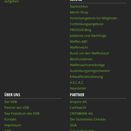
aufgeben
Nachrichten
Merch-Shop
Vorteilsangebote für Mitglieder
Fortbildungsangebote
PROGUN Blog
Jobbörse und Nachfolge
Waffen-ABC
Waffenrecht
Rund um den Waffenkauf
Beschussämter
Waffensachverständige
Ausbildungsmöglichkeiten
Erbwaffenblockierung
A.E.C.A.C.
Newsletter
ÜBER UNS
PARTNER
Der VDB
Ampere AG
Partner des VDB
CarFleet24
Das Präsidium des VDB
CRONBANK AG
Kontakt
Der Sicherheits-Checker
Impressum
GGA
AGB
GrantLift GmbH