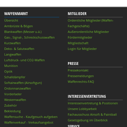
WAFFENMARKT
MITGLIEDER
Übersicht
Ordentliche Mitglieder (Waffen-
Armbrüste & Bögen
Fachgeschäfte)
Blankwaffen (Messer u.ä.)
Außerordentliche Mitglieder
Gas-, Signal-, Schreckschusswaffen
Fördermitglieder
Kurzwaffen
Mitgliedschaft
Deko- & Salutwaffen
Login für Mitglieder
Langwaffen
Luftdruck- und CO2-Waffen
PRESSE
Munition
Pressekontakt
Optik
Pressemeldungen
Schalldämpfer
Waffenrechts-FAQ
Softairwaffen (Airsoftgun)
Ordonnanzwaffen
Vorderlader
INTERESSENVERTRETUNG
Westernwaffen
Interessenvertretung & Positionen
Zubehör
Unsere Lobbyarbeit
Bekleidung
Fachausschuss Airsoft & Paintball
Waffensuche - Kaufgesuch aufgeben
Gesetzgebung im Überblick
Waffenverkauf - Verkaufsangebot
SERVICE