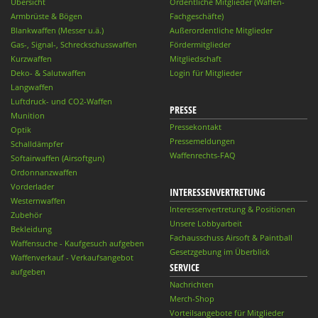
Übersicht
Ordentliche Mitglieder (Waffen-
Armbrüste & Bögen
Fachgeschäfte)
Blankwaffen (Messer u.ä.)
Außerordentliche Mitglieder
Gas-, Signal-, Schreckschusswaffen
Fördermitglieder
Kurzwaffen
Mitgliedschaft
Deko- & Salutwaffen
Login für Mitglieder
Langwaffen
Luftdruck- und CO2-Waffen
PRESSE
Munition
Pressekontakt
Optik
Pressemeldungen
Schalldämpfer
Waffenrechts-FAQ
Softairwaffen (Airsoftgun)
Ordonnanzwaffen
Vorderlader
INTERESSENVERTRETUNG
Westernwaffen
Interessenvertretung & Positionen
Zubehör
Unsere Lobbyarbeit
Bekleidung
Fachausschuss Airsoft & Paintball
Waffensuche - Kaufgesuch aufgeben
Gesetzgebung im Überblick
Waffenverkauf - Verkaufsangebot
SERVICE
aufgeben
Nachrichten
Merch-Shop
Vorteilsangebote für Mitglieder