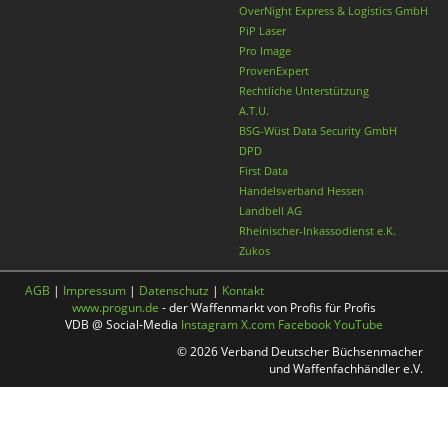
OverNight Express & Logistics GmbH
PiP Laser
Pro Image
ProvenExpert
Rechtliche Unterstützung
A.T.U.
BSG-Wüst Data Security GmbH
DPD
First Data
Handelsverband Hessen
Landbell AG
Rheinischer-Inkassodienst e.K.
Zukos
AGB
|
Impressum
|
Datenschutz
|
Kontakt
www.progun.de
- der Waffenmarkt von Profis für Profis
VDB @ Social-Media
Instagram
X.com
Facebook
YouTube
© 2026 Verband Deutscher Büchsenmacher
und Waffenfachhändler e.V.