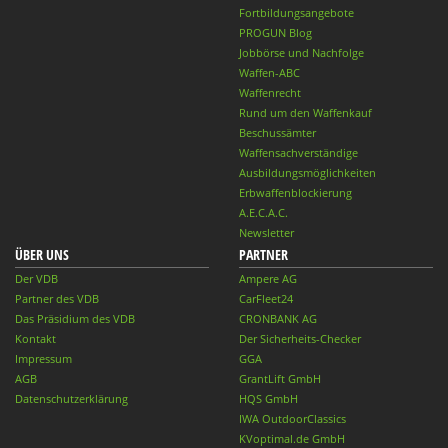
Fortbildungsangebote
PROGUN Blog
Jobbörse und Nachfolge
Waffen-ABC
Waffenrecht
Rund um den Waffenkauf
Beschussämter
Waffensachverständige
Ausbildungsmöglichkeiten
Erbwaffenblockierung
A.E.C.A.C.
Newsletter
ÜBER UNS
PARTNER
Der VDB
Ampere AG
Partner des VDB
CarFleet24
Das Präsidium des VDB
CRONBANK AG
Kontakt
Der Sicherheits-Checker
Impressum
GGA
AGB
GrantLift GmbH
Datenschutzerklärung
HQS GmbH
IWA OutdoorClassics
KVoptimal.de GmbH