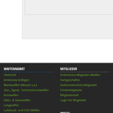
WAFFENMARKT
MITGLIEDER
Übersicht
Ordentliche Mitglieder (Waffen-
Armbrüste & Bögen
Fachgeschäfte)
Blankwaffen (Messer u.ä.)
Außerordentliche Mitglieder
Gas-, Signal-, Schreckschusswaffen
Fördermitglieder
Kurzwaffen
Mitgliedschaft
Deko- & Salutwaffen
Login für Mitglieder
Langwaffen
Luftdruck- und CO2-Waffen