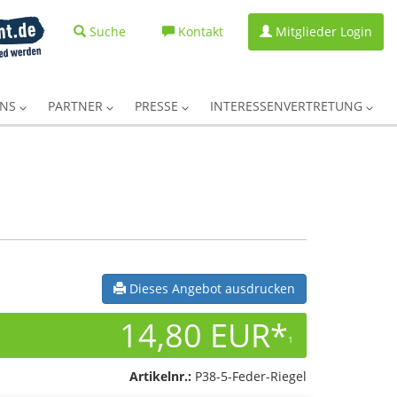
Suche
Kontakt
Mitglieder Login
UNS
PARTNER
PRESSE
INTERESSENVERTRETUNG
Dieses Angebot ausdrucken
14,80 EUR*
1
Artikelnr.:
P38-5-Feder-Riegel