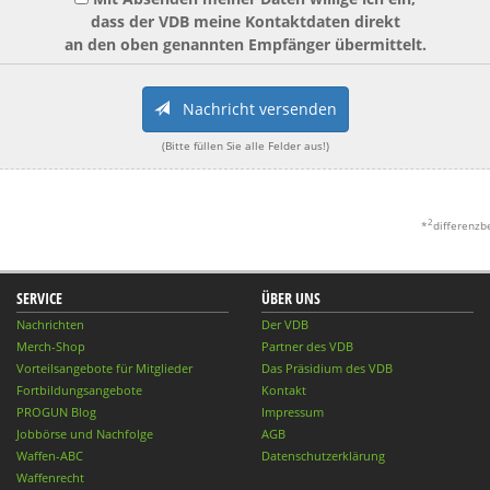
dass der VDB meine Kontaktdaten direkt
an den oben genannten Empfänger übermittelt.
Nachricht versenden
(Bitte füllen Sie alle Felder aus!)
2
*
differenzb
SERVICE
ÜBER UNS
Nachrichten
Der VDB
Merch-Shop
Partner des VDB
Vorteilsangebote für Mitglieder
Das Präsidium des VDB
Fortbildungsangebote
Kontakt
PROGUN Blog
Impressum
Jobbörse und Nachfolge
AGB
Waffen-ABC
Datenschutzerklärung
Waffenrecht