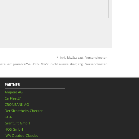
1
*
inkl. MwSt.; zzgl. Versandkosten
esteuert gemäß §25a UStG.;MwSt. nicht ausweisbar; zzgl. Versandkosten
PARTNER
Ampere AG
CarFleet24
CRONBANK AG
Der Sicherheits-Checker
GGA
GrantLift GmbH
HQS GmbH
IWA OutdoorClassics