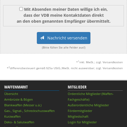
Mit Absenden meiner Daten willige ich ein,
dass der VDB meine Kontaktdaten direkt
an den oben genannten Empfänger übermittelt.
Nachricht versenden
(Bitte füllen Sie alle Felder aus!)
1
*
inkl. MwSt.; zzgl. Versandkosten
2
*
differenzbesteuert gemäß §25a UStG.;MwSt. nicht ausweisbar; zzgl. Versandkosten
WAFFENMARKT
MITGLIEDER
Übersicht
Ordentliche Mitglieder (Waffen-
Armbrüste & Bögen
Fachgeschäfte)
Blankwaffen (Messer u.ä.)
Außerordentliche Mitglieder
Gas-, Signal-, Schreckschusswaffen
Fördermitglieder
Kurzwaffen
Mitgliedschaft
Deko- & Salutwaffen
Login für Mitglieder