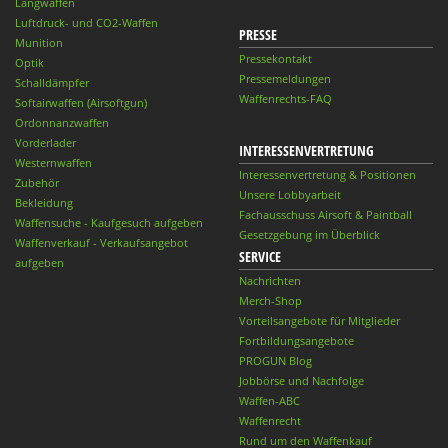
Langwaffen
Luftdruck- und CO2-Waffen
PRESSE
Munition
Pressekontakt
Optik
Pressemeldungen
Schalldämpfer
Waffenrechts-FAQ
Softairwaffen (Airsoftgun)
Ordonnanzwaffen
Vorderlader
INTERESSENVERTRETUNG
Westernwaffen
Interessenvertretung & Positionen
Zubehör
Unsere Lobbyarbeit
Bekleidung
Fachausschuss Airsoft & Paintball
Waffensuche - Kaufgesuch aufgeben
Gesetzgebung im Überblick
Waffenverkauf - Verkaufsangebot
SERVICE
aufgeben
Nachrichten
Merch-Shop
Vorteilsangebote für Mitglieder
Fortbildungsangebote
PROGUN Blog
Jobbörse und Nachfolge
Waffen-ABC
Waffenrecht
Rund um den Waffenkauf