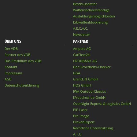
Beschussämter
Waffensachverständige
Ausbildungsmöglichkeiten
Erbwaffenblockierung
A.E.C.A.C.
Newsletter
ÜBER UNS
PARTNER
Der VDB
Ampere AG
Partner des VDB
CarFleet24
Das Präsidium des VDB
CRONBANK AG
Kontakt
Der Sicherheits-Checker
Impressum
GGA
AGB
GrantLift GmbH
Datenschutzerklärung
HQS GmbH
IWA OutdoorClassics
KVoptimal.de GmbH
OverNight Express & Logistics GmbH
PiP Laser
Pro Image
ProvenExpert
Rechtliche Unterstützung
A.T.U.