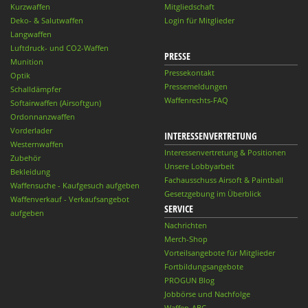
Kurzwaffen
Mitgliedschaft
Deko- & Salutwaffen
Login für Mitglieder
Langwaffen
Luftdruck- und CO2-Waffen
PRESSE
Munition
Pressekontakt
Optik
Pressemeldungen
Schalldämpfer
Waffenrechts-FAQ
Softairwaffen (Airsoftgun)
Ordonnanzwaffen
Vorderlader
INTERESSENVERTRETUNG
Westernwaffen
Interessenvertretung & Positionen
Zubehör
Unsere Lobbyarbeit
Bekleidung
Fachausschuss Airsoft & Paintball
Waffensuche - Kaufgesuch aufgeben
Gesetzgebung im Überblick
Waffenverkauf - Verkaufsangebot
SERVICE
aufgeben
Nachrichten
Merch-Shop
Vorteilsangebote für Mitglieder
Fortbildungsangebote
PROGUN Blog
Jobbörse und Nachfolge
Waffen-ABC