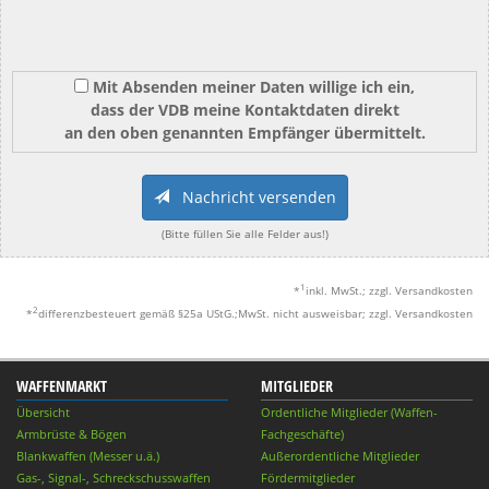
Mit Absenden meiner Daten willige ich ein,
dass der VDB meine Kontaktdaten direkt
an den oben genannten Empfänger übermittelt.
Nachricht versenden
(Bitte füllen Sie alle Felder aus!)
1
*
inkl. MwSt.; zzgl. Versandkosten
2
*
differenzbesteuert gemäß §25a UStG.;MwSt. nicht ausweisbar; zzgl. Versandkosten
WAFFENMARKT
MITGLIEDER
Übersicht
Ordentliche Mitglieder (Waffen-
Armbrüste & Bögen
Fachgeschäfte)
Blankwaffen (Messer u.ä.)
Außerordentliche Mitglieder
Gas-, Signal-, Schreckschusswaffen
Fördermitglieder