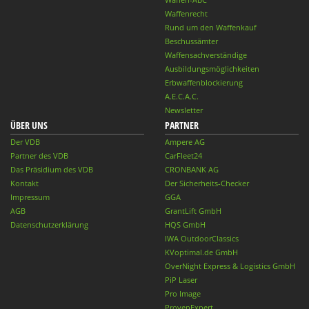
Waffenrecht
Rund um den Waffenkauf
Beschussämter
Waffensachverständige
Ausbildungsmöglichkeiten
Erbwaffenblockierung
A.E.C.A.C.
Newsletter
ÜBER UNS
PARTNER
Der VDB
Ampere AG
Partner des VDB
CarFleet24
Das Präsidium des VDB
CRONBANK AG
Kontakt
Der Sicherheits-Checker
Impressum
GGA
AGB
GrantLift GmbH
Datenschutzerklärung
HQS GmbH
IWA OutdoorClassics
KVoptimal.de GmbH
OverNight Express & Logistics GmbH
PiP Laser
Pro Image
ProvenExpert