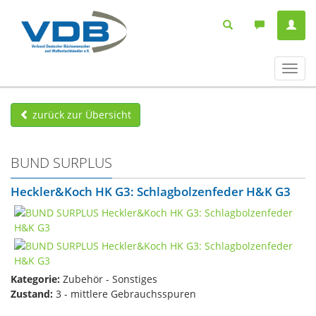
Navig
ein-/
zurück zur Übersicht
BUND SURPLUS
Heckler&Koch HK G3: Schlagbolzenfeder H&K G3
Kategorie:
Zubehör - Sonstiges
Zustand:
3 - mittlere Gebrauchsspuren