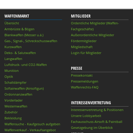
WAFFENMARKT
MITGLIEDER
Übersicht
Ordentliche Mitglieder (Waffen-
Armbrüste & Bögen
Fachgeschäfte)
Blankwaffen (Messer u.ä.)
Außerordentliche Mitglieder
Gas-, Signal-, Schreckschusswaffen
Fördermitglieder
Kurzwaffen
Mitgliedschaft
Deko- & Salutwaffen
Login für Mitglieder
Langwaffen
Luftdruck- und CO2-Waffen
PRESSE
Munition
Pressekontakt
Optik
Pressemeldungen
Schalldämpfer
Waffenrechts-FAQ
Softairwaffen (Airsoftgun)
Ordonnanzwaffen
Vorderlader
INTERESSENVERTRETUNG
Westernwaffen
Interessenvertretung & Positionen
Zubehör
Unsere Lobbyarbeit
Bekleidung
Fachausschuss Airsoft & Paintball
Waffensuche - Kaufgesuch aufgeben
Gesetzgebung im Überblick
Waffenverkauf - Verkaufsangebot