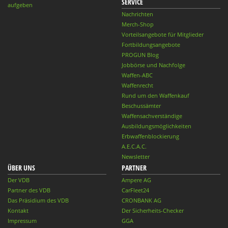
SERVICE
aufgeben
Nachrichten
Merch-Shop
Vorteilsangebote für Mitglieder
Fortbildungsangebote
PROGUN Blog
Jobbörse und Nachfolge
Waffen-ABC
Waffenrecht
Rund um den Waffenkauf
Beschussämter
Waffensachverständige
Ausbildungsmöglichkeiten
Erbwaffenblockierung
A.E.C.A.C.
Newsletter
ÜBER UNS
PARTNER
Der VDB
Ampere AG
Partner des VDB
CarFleet24
Das Präsidium des VDB
CRONBANK AG
Kontakt
Der Sicherheits-Checker
Impressum
GGA