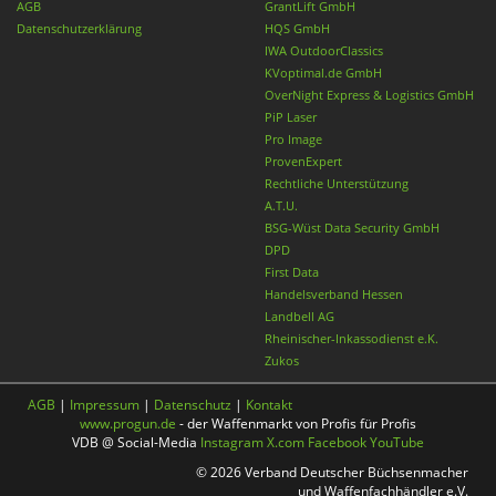
AGB
GrantLift GmbH
Datenschutzerklärung
HQS GmbH
IWA OutdoorClassics
KVoptimal.de GmbH
OverNight Express & Logistics GmbH
PiP Laser
Pro Image
ProvenExpert
Rechtliche Unterstützung
A.T.U.
BSG-Wüst Data Security GmbH
DPD
First Data
Handelsverband Hessen
Landbell AG
Rheinischer-Inkassodienst e.K.
Zukos
AGB
|
Impressum
|
Datenschutz
|
Kontakt
www.progun.de
- der Waffenmarkt von Profis für Profis
VDB @ Social-Media
Instagram
X.com
Facebook
YouTube
© 2026 Verband Deutscher Büchsenmacher
und Waffenfachhändler e.V.