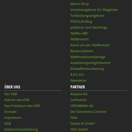
Merch-Shop
Vorteilsangebote für Mitglieder
Fortbildungsangebote
PROGUN Blog
Jobbörse und Nachfolge
Waffen-ABC
Waffenrecht
Rund um den Waffenkauf
Beschussämter
Waffensachverständige
Ausbildungsmöglichkeiten
Erbwaffenblockierung
A.E.C.A.C.
Newsletter
ÜBER UNS
PARTNER
Der VDB
Ampere AG
Partner des VDB
CarFleet24
Das Präsidium des VDB
CRONBANK AG
Kontakt
Der Sicherheits-Checker
Impressum
GGA
AGB
GrantLift GmbH
Datenschutzerklärung
HQS GmbH