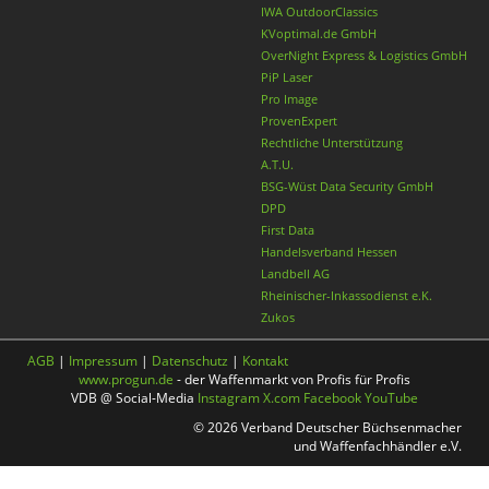
IWA OutdoorClassics
KVoptimal.de GmbH
OverNight Express & Logistics GmbH
PiP Laser
Pro Image
ProvenExpert
Rechtliche Unterstützung
A.T.U.
BSG-Wüst Data Security GmbH
DPD
First Data
Handelsverband Hessen
Landbell AG
Rheinischer-Inkassodienst e.K.
Zukos
AGB
|
Impressum
|
Datenschutz
|
Kontakt
www.progun.de
- der Waffenmarkt von Profis für Profis
VDB @ Social-Media
Instagram
X.com
Facebook
YouTube
© 2026 Verband Deutscher Büchsenmacher
und Waffenfachhändler e.V.