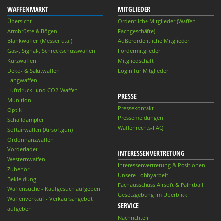
WAFFENMARKT
MITGLIEDER
Übersicht
Ordentliche Mitglieder (Waffen-
Armbrüste & Bögen
Fachgeschäfte)
Blankwaffen (Messer u.ä.)
Außerordentliche Mitglieder
Gas-, Signal-, Schreckschusswaffen
Fördermitglieder
Kurzwaffen
Mitgliedschaft
Deko- & Salutwaffen
Login für Mitglieder
Langwaffen
Luftdruck- und CO2-Waffen
PRESSE
Munition
Pressekontakt
Optik
Pressemeldungen
Schalldämpfer
Waffenrechts-FAQ
Softairwaffen (Airsoftgun)
Ordonnanzwaffen
Vorderlader
INTERESSENVERTRETUNG
Westernwaffen
Interessenvertretung & Positionen
Zubehör
Unsere Lobbyarbeit
Bekleidung
Fachausschuss Airsoft & Paintball
Waffensuche - Kaufgesuch aufgeben
Gesetzgebung im Überblick
Waffenverkauf - Verkaufsangebot
SERVICE
aufgeben
Nachrichten