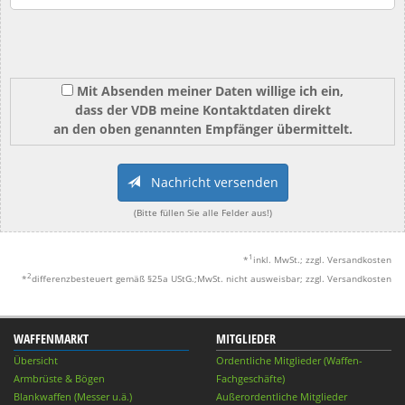
Mit Absenden meiner Daten willige ich ein,
dass der VDB meine Kontaktdaten direkt
an den oben genannten Empfänger übermittelt.
Nachricht versenden
(Bitte füllen Sie alle Felder aus!)
1
*
inkl. MwSt.; zzgl. Versandkosten
2
*
differenzbesteuert gemäß §25a UStG.;MwSt. nicht ausweisbar; zzgl. Versandkosten
WAFFENMARKT
MITGLIEDER
Übersicht
Ordentliche Mitglieder (Waffen-
Armbrüste & Bögen
Fachgeschäfte)
Blankwaffen (Messer u.ä.)
Außerordentliche Mitglieder