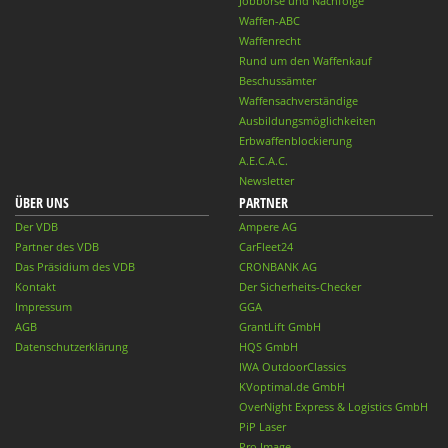
Jobbörse und Nachfolge
Waffen-ABC
Waffenrecht
Rund um den Waffenkauf
Beschussämter
Waffensachverständige
Ausbildungsmöglichkeiten
Erbwaffenblockierung
A.E.C.A.C.
Newsletter
ÜBER UNS
PARTNER
Der VDB
Ampere AG
Partner des VDB
CarFleet24
Das Präsidium des VDB
CRONBANK AG
Kontakt
Der Sicherheits-Checker
Impressum
GGA
AGB
GrantLift GmbH
Datenschutzerklärung
HQS GmbH
IWA OutdoorClassics
KVoptimal.de GmbH
OverNight Express & Logistics GmbH
PiP Laser
Pro Image