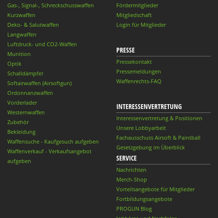
Gas-, Signal-, Schreckschusswaffen
Fördermitglieder
Kurzwaffen
Mitgliedschaft
Deko- & Salutwaffen
Login für Mitglieder
Langwaffen
Luftdruck- und CO2-Waffen
PRESSE
Munition
Pressekontakt
Optik
Pressemeldungen
Schalldämpfer
Waffenrechts-FAQ
Softairwaffen (Airsoftgun)
Ordonnanzwaffen
Vorderlader
INTERESSENVERTRETUNG
Westernwaffen
Interessenvertretung & Positionen
Zubehör
Unsere Lobbyarbeit
Bekleidung
Fachausschuss Airsoft & Paintball
Waffensuche - Kaufgesuch aufgeben
Gesetzgebung im Überblick
Waffenverkauf - Verkaufsangebot
SERVICE
aufgeben
Nachrichten
Merch-Shop
Vorteilsangebote für Mitglieder
Fortbildungsangebote
PROGUN Blog