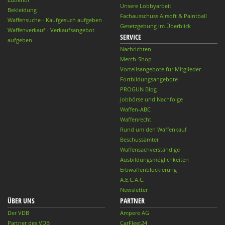
Unsere Lobbyarbeit
Bekleidung
Fachausschuss Airsoft & Paintball
Waffensuche - Kaufgesuch aufgeben
Gesetzgebung im Überblick
Waffenverkauf - Verkaufsangebot
SERVICE
aufgeben
Nachrichten
Merch-Shop
Vorteilsangebote für Mitglieder
Fortbildungsangebote
PROGUN Blog
Jobbörse und Nachfolge
Waffen-ABC
Waffenrecht
Rund um den Waffenkauf
Beschussämter
Waffensachverständige
Ausbildungsmöglichkeiten
Erbwaffenblockierung
A.E.C.A.C.
Newsletter
ÜBER UNS
PARTNER
Der VDB
Ampere AG
Partner des VDB
CarFleet24