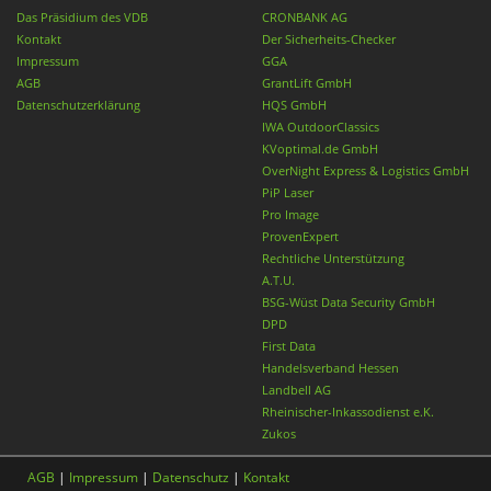
Das Präsidium des VDB
CRONBANK AG
Kontakt
Der Sicherheits-Checker
Impressum
GGA
AGB
GrantLift GmbH
Datenschutzerklärung
HQS GmbH
IWA OutdoorClassics
KVoptimal.de GmbH
OverNight Express & Logistics GmbH
PiP Laser
Pro Image
ProvenExpert
Rechtliche Unterstützung
A.T.U.
BSG-Wüst Data Security GmbH
DPD
First Data
Handelsverband Hessen
Landbell AG
Rheinischer-Inkassodienst e.K.
Zukos
AGB
|
Impressum
|
Datenschutz
|
Kontakt