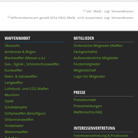
1
*
inkl. MwSt.; zzgl. Versandkosten
2
*
differenzbesteuert gemäß §25a UStG.;MwSt. nicht ausweisbar; zzgl. Versandkosten
WAFFENMARKT
MITGLIEDER
Übersicht
Ordentliche Mitglieder (Waffen-
Armbrüste & Bögen
Fachgeschäfte)
Blankwaffen (Messer u.ä.)
Außerordentliche Mitglieder
Gas-, Signal-, Schreckschusswaffen
Fördermitglieder
Kurzwaffen
Mitgliedschaft
Deko- & Salutwaffen
Login für Mitglieder
Langwaffen
Luftdruck- und CO2-Waffen
PRESSE
Munition
Pressekontakt
Optik
Pressemeldungen
Schalldämpfer
Waffenrechts-FAQ
Softairwaffen (Airsoftgun)
Ordonnanzwaffen
Vorderlader
INTERESSENVERTRETUNG
Westernwaffen
Interessenvertretung & Positionen
Zubehör