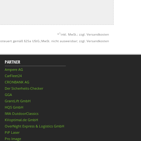
1
*
inkl. MwSt.; zzgl. Versandkosten
esteuert gemäß §25a UStG.;MwSt. nicht ausweisbar; zzgl. Versandkosten
PARTNER
Ampere AG
CarFleet24
CRONBANK AG
Der Sicherheits-Checker
GGA
GrantLift GmbH
HQS GmbH
IWA OutdoorClassics
KVoptimal.de GmbH
OverNight Express & Logistics GmbH
PiP Laser
Pro Image