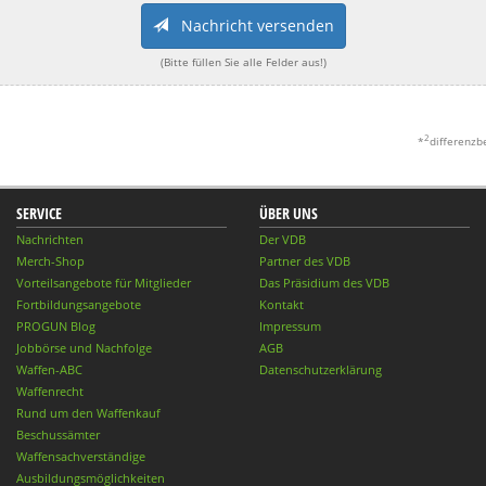
Nachricht versenden
(Bitte füllen Sie alle Felder aus!)
2
*
differenzb
SERVICE
ÜBER UNS
Nachrichten
Der VDB
Merch-Shop
Partner des VDB
Vorteilsangebote für Mitglieder
Das Präsidium des VDB
Fortbildungsangebote
Kontakt
PROGUN Blog
Impressum
Jobbörse und Nachfolge
AGB
Waffen-ABC
Datenschutzerklärung
Waffenrecht
Rund um den Waffenkauf
Beschussämter
Waffensachverständige
Ausbildungsmöglichkeiten