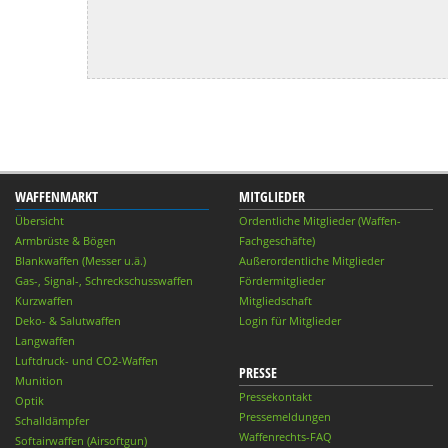
WAFFENMARKT
MITGLIEDER
Übersicht
Ordentliche Mitglieder (Waffen-
Armbrüste & Bögen
Fachgeschäfte)
Blankwaffen (Messer u.ä.)
Außerordentliche Mitglieder
Gas-, Signal-, Schreckschusswaffen
Fördermitglieder
Kurzwaffen
Mitgliedschaft
Deko- & Salutwaffen
Login für Mitglieder
Langwaffen
Luftdruck- und CO2-Waffen
PRESSE
Munition
Pressekontakt
Optik
Pressemeldungen
Schalldämpfer
Waffenrechts-FAQ
Softairwaffen (Airsoftgun)