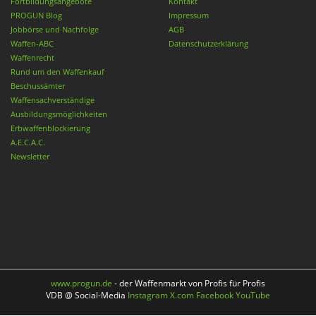
Fortbildungsangebote
Kontakt
PROGUN Blog
Impressum
Jobbörse und Nachfolge
AGB
Waffen-ABC
Datenschutzerklärung
Waffenrecht
Rund um den Waffenkauf
Beschussämter
Waffensachverständige
Ausbildungsmöglichkeiten
Erbwaffenblockierung
A.E.C.A.C.
Newsletter
www.progun.de
- der Waffenmarkt von Profis für Profis
VDB @ Social-Media
Instagram
X.com
Facebook
YouTube