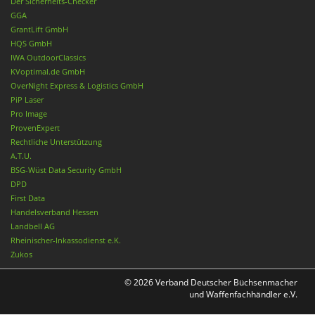
Der Sicherheits-Checker
GGA
GrantLift GmbH
HQS GmbH
IWA OutdoorClassics
KVoptimal.de GmbH
OverNight Express & Logistics GmbH
PiP Laser
Pro Image
ProvenExpert
Rechtliche Unterstützung
A.T.U.
BSG-Wüst Data Security GmbH
DPD
First Data
Handelsverband Hessen
Landbell AG
Rheinischer-Inkassodienst e.K.
Zukos
© 2026 Verband Deutscher Büchsenmacher
und Waffenfachhändler e.V.