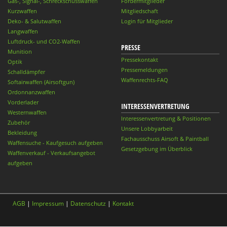
Gas-, Signal-, Schreckschusswaffen
Fördermitglieder
Kurzwaffen
Mitgliedschaft
Deko- & Salutwaffen
Login für Mitglieder
Langwaffen
Luftdruck- und CO2-Waffen
PRESSE
Munition
Pressekontakt
Optik
Pressemeldungen
Schalldämpfer
Waffenrechts-FAQ
Softairwaffen (Airsoftgun)
Ordonnanzwaffen
Vorderlader
INTERESSENVERTRETUNG
Westernwaffen
Interessenvertretung & Positionen
Zubehör
Unsere Lobbyarbeit
Bekleidung
Fachausschuss Airsoft & Paintball
Waffensuche - Kaufgesuch aufgeben
Gesetzgebung im Überblick
Waffenverkauf - Verkaufsangebot
aufgeben
AGB
|
Impressum
|
Datenschutz
|
Kontakt