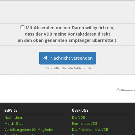
Mit Absenden meiner Daten willige ich ein,
dass der VDB meine Kontaktdaten direkt
an den oben genannten Empfänger übermittelt.
Nachricht versenden
(Bitte füllen Sie alle Felder aus!)
2
*
differenzb
SERVICE
ÜBER UNS
Nachrichten
Der VDB
Merch-Shop
Partner des VDB
Vorteilsangebote für Mitglieder
Das Präsidium des VDB