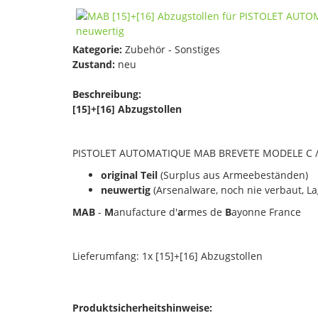
Kategorie:
Zubehör - Sonstiges
Zustand:
neu
Beschreibung:
[15]+[16] Abzugstollen
PISTOLET AUTOMATIQUE MAB BREVETE MODELE C /
original Teil
(Surplus aus Armeebeständen)
neuwertig
(Arsenalware, noch nie verbaut, L
MAB
-
M
anufacture d'
a
rmes de
B
ayonne France
Lieferumfang: 1x [15]+[16] Abzugstollen
Produktsicherheitshinweise: