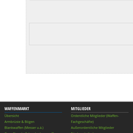
WAFFENMARKT
MITGLIEDER
Übersicht
Ordentliche Mitglieder (Waffen-
Armbrüste & Bögen
Fachgeschäfte)
Blankwaffen (Messer u.ä.)
Außerordentliche Mitglieder