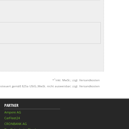
1
*
inkl. MwSt.; zzgl. Versandkosten
esteuert gemäß §25a UStG.;MwSt. nicht ausweisbar; zzgl. Versandkosten
PARTNER
Ampere AG
CarFleet24
CRONBANK AG