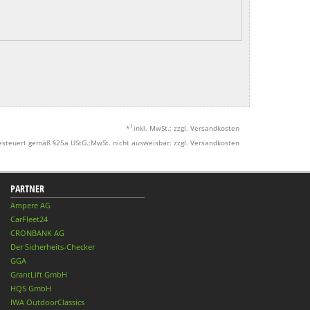
1
*
inkl. MwSt.; zzgl. Versandkosten
esteuert gemäß §25a UStG.;MwSt. nicht ausweisbar; zzgl. Versandkosten
PARTNER
Ampere AG
CarFleet24
CRONBANK AG
Der Sicherheits-Checker
GGA
GrantLift GmbH
HQS GmbH
IWA OutdoorClassics