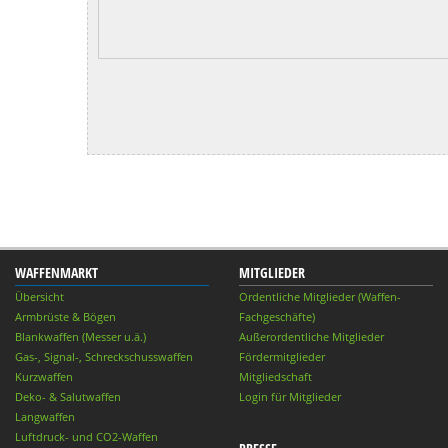
WAFFENMARKT
MITGLIEDER
Übersicht
Ordentliche Mitglieder (Waffen-
Armbrüste & Bögen
Fachgeschäfte)
Blankwaffen (Messer u.ä.)
Außerordentliche Mitglieder
Gas-, Signal-, Schreckschusswaffen
Fördermitglieder
Kurzwaffen
Mitgliedschaft
Deko- & Salutwaffen
Login für Mitglieder
Langwaffen
Luftdruck- und CO2-Waffen