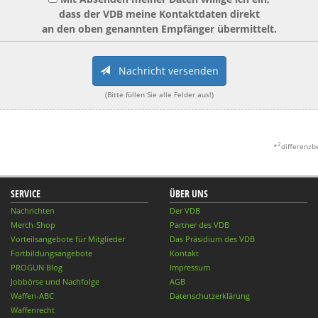
dass der VDB meine Kontaktdaten direkt
an den oben genannten Empfänger übermittelt.
Nachricht versenden
(Bitte füllen Sie alle Felder aus!)
2
*
differenzb
SERVICE
ÜBER UNS
Nachrichten
Der VDB
Merch-Shop
Partner des VDB
Vorteilsangebote für Mitglieder
Das Präsidium des VDB
Fortbildungsangebote
Kontakt
PROGUN Blog
Impressum
Jobbörse und Nachfolge
AGB
Waffen-ABC
Datenschutzerklärung
Waffenrecht