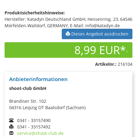
Produktsicherheitshinweise:
Hersteller: Katadyn Deutschland GmbH, Hessenring. 23, 64546
Mörfelden-Walldorf, GERMANY, E-Mail: info@katadyn.de
Dieses Angebot ausdrucken
8,99 EUR*
1
Artikelnr.:
216104
Anbieterinformationen
shoot-club GmbH
Brandiser Str. 102
04316 Leipzig OT Baalsdorf (Sachsen)
0341 - 33157490
0341 - 33157492
service@shoot-club.de