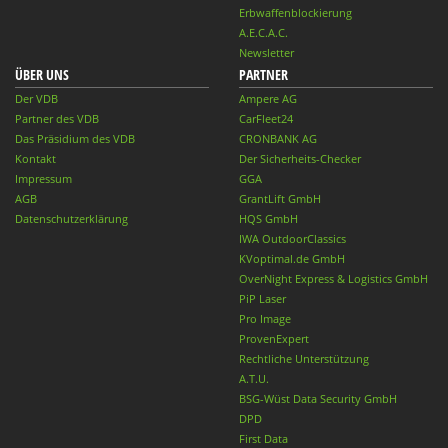
Erbwaffenblockierung
A.E.C.A.C.
Newsletter
ÜBER UNS
PARTNER
Der VDB
Ampere AG
Partner des VDB
CarFleet24
Das Präsidium des VDB
CRONBANK AG
Kontakt
Der Sicherheits-Checker
Impressum
GGA
AGB
GrantLift GmbH
Datenschutzerklärung
HQS GmbH
IWA OutdoorClassics
KVoptimal.de GmbH
OverNight Express & Logistics GmbH
PiP Laser
Pro Image
ProvenExpert
Rechtliche Unterstützung
A.T.U.
BSG-Wüst Data Security GmbH
DPD
First Data