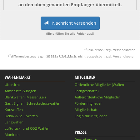
an den oben genannten Empfänger übermittelt.
Nachricht versenden
(Bitte füllen Sie alle Felder aus!)
1
*
inkl. MwSt.; zzgl. Versandkosten
2
*
differenzbesteuert gemäß §25a UStG.;MwSt. nicht ausweisbar; zzgl. Versandkosten
WAFFENMARKT
MITGLIEDER
Übersicht
Ordentliche Mitglieder (Waffen-
Armbrüste & Bögen
Fachgeschäfte)
Blankwaffen (Messer u.ä.)
Außerordentliche Mitglieder
Gas-, Signal-, Schreckschusswaffen
Fördermitglieder
Kurzwaffen
Mitgliedschaft
Deko- & Salutwaffen
Login für Mitglieder
Langwaffen
Luftdruck- und CO2-Waffen
PRESSE
Munition
Pressekontakt