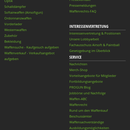
Optik
Pressemeldungen
Schalldämpfer
Waffenrechts-FAQ
Softairwaffen (Airsoftgun)
Ordonnanzwaffen
Vorderlader
INTERESSENVERTRETUNG
Westernwaffen
Interessenvertretung & Positionen
Zubehör
Unsere Lobbyarbeit
Bekleidung
Fachausschuss Airsoft & Paintball
Waffensuche - Kaufgesuch aufgeben
Gesetzgebung im Überblick
Waffenverkauf - Verkaufsangebot
SERVICE
aufgeben
Nachrichten
Merch-Shop
Vorteilsangebote für Mitglieder
Fortbildungsangebote
PROGUN Blog
Jobbörse und Nachfolge
Waffen-ABC
Waffenrecht
Rund um den Waffenkauf
Beschussämter
Waffensachverständige
Ausbildungsmöglichkeiten