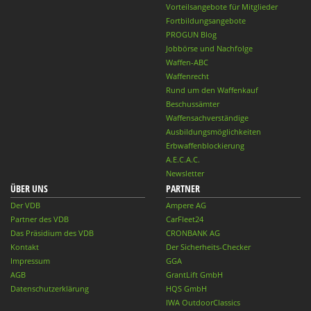
Vorteilsangebote für Mitglieder
Fortbildungsangebote
PROGUN Blog
Jobbörse und Nachfolge
Waffen-ABC
Waffenrecht
Rund um den Waffenkauf
Beschussämter
Waffensachverständige
Ausbildungsmöglichkeiten
Erbwaffenblockierung
A.E.C.A.C.
Newsletter
ÜBER UNS
PARTNER
Der VDB
Ampere AG
Partner des VDB
CarFleet24
Das Präsidium des VDB
CRONBANK AG
Kontakt
Der Sicherheits-Checker
Impressum
GGA
AGB
GrantLift GmbH
Datenschutzerklärung
HQS GmbH
IWA OutdoorClassics