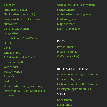
Übersicht
Ordentliche Mitglieder (Waffen-
Armbrüste & Bögen
Fachgeschäfte)
Blankwaffen (Messer u.ä.)
Außerordentliche Mitglieder
Gas-, Signal-, Schreckschusswaffen
Fördermitglieder
Kurzwaffen
Mitgliedschaft
Deko- & Salutwaffen
Login für Mitglieder
Langwaffen
Luftdruck- und CO2-Waffen
PRESSE
Munition
Pressekontakt
Optik
Pressemeldungen
Schalldämpfer
Waffenrechts-FAQ
Softairwaffen (Airsoftgun)
Ordonnanzwaffen
Vorderlader
INTERESSENVERTRETUNG
Westernwaffen
Interessenvertretung & Positionen
Zubehör
Unsere Lobbyarbeit
Bekleidung
Fachausschuss Airsoft & Paintball
Waffensuche - Kaufgesuch aufgeben
Gesetzgebung im Überblick
Waffenverkauf - Verkaufsangebot
SERVICE
aufgeben
Nachrichten
Merch-Shop