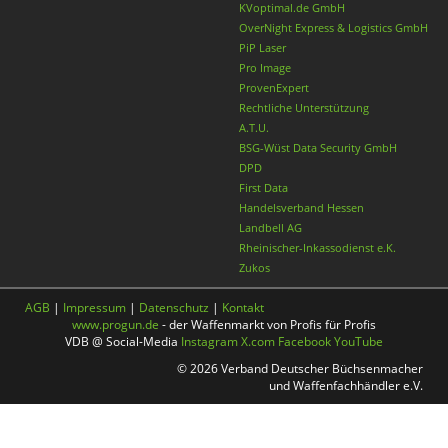
KVoptimal.de GmbH
OverNight Express & Logistics GmbH
PiP Laser
Pro Image
ProvenExpert
Rechtliche Unterstützung
A.T.U.
BSG-Wüst Data Security GmbH
DPD
First Data
Handelsverband Hessen
Landbell AG
Rheinischer-Inkassodienst e.K.
Zukos
AGB
|
Impressum
|
Datenschutz
|
Kontakt
www.progun.de
- der Waffenmarkt von Profis für Profis
VDB @ Social-Media
Instagram
X.com
Facebook
YouTube
© 2026 Verband Deutscher Büchsenmacher
und Waffenfachhändler e.V.