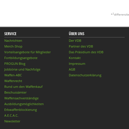
2
*
differenzb
SERVICE
ÜBER UNS
Nachrichten
Der VDB
Merch-Shop
Partner des VDB
Vorteilsangebote für Mitglieder
Das Präsidium des VDB
Fortbildungsangebote
Kontakt
PROGUN Blog
Impressum
Jobbörse und Nachfolge
AGB
Waffen-ABC
Datenschutzerklärung
Waffenrecht
Rund um den Waffenkauf
Beschussämter
Waffensachverständige
Ausbildungsmöglichkeiten
Erbwaffenblockierung
A.E.C.A.C.
Newsletter