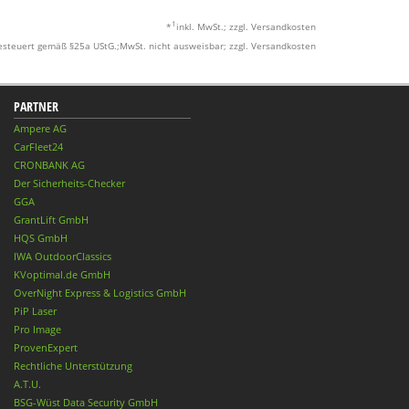
1
*
inkl. MwSt.; zzgl. Versandkosten
esteuert gemäß §25a UStG.;MwSt. nicht ausweisbar; zzgl. Versandkosten
PARTNER
Ampere AG
CarFleet24
CRONBANK AG
Der Sicherheits-Checker
GGA
GrantLift GmbH
HQS GmbH
IWA OutdoorClassics
KVoptimal.de GmbH
OverNight Express & Logistics GmbH
PiP Laser
Pro Image
ProvenExpert
Rechtliche Unterstützung
A.T.U.
BSG-Wüst Data Security GmbH