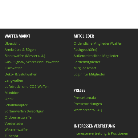
WAFFENMARKT
MITGLIEDER
Übersicht
Ordentliche Mitglieder (Waffen-
Armbrüste & Bögen
Fachgeschäfte)
Blankwaffen (Messer u.ä.)
Außerordentliche Mitglieder
Gas-, Signal-, Schreckschusswaffen
Fördermitglieder
Kurzwaffen
Mitgliedschaft
Deko- & Salutwaffen
Login für Mitglieder
Langwaffen
Luftdruck- und CO2-Waffen
PRESSE
Munition
Pressekontakt
Optik
Pressemeldungen
Schalldämpfer
Waffenrechts-FAQ
Softairwaffen (Airsoftgun)
Ordonnanzwaffen
Vorderlader
INTERESSENVERTRETUNG
Westernwaffen
Interessenvertretung & Positionen
Zubehör