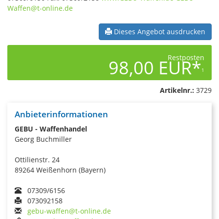
Waffen@t-online.de
Dieses Angebot ausdrucken
Restposten
98,00 EUR*
1
Artikelnr.:
3729
Anbieterinformationen
GEBU - Waffenhandel
Georg Buchmiller
Ottilienstr. 24
89264 Weißenhorn (Bayern)
07309/6156
073092158
gebu-waffen@t-online.de