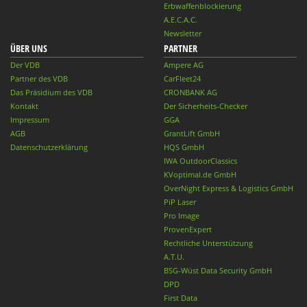
Erbwaffenblockierung
A.E.C.A.C.
Newsletter
ÜBER UNS
PARTNER
Der VDB
Ampere AG
Partner des VDB
CarFleet24
Das Präsidium des VDB
CRONBANK AG
Kontakt
Der Sicherheits-Checker
Impressum
GGA
AGB
GrantLift GmbH
Datenschutzerklärung
HQS GmbH
IWA OutdoorClassics
KVoptimal.de GmbH
OverNight Express & Logistics GmbH
PiP Laser
Pro Image
ProvenExpert
Rechtliche Unterstützung
A.T.U.
BSG-Wüst Data Security GmbH
DPD
First Data