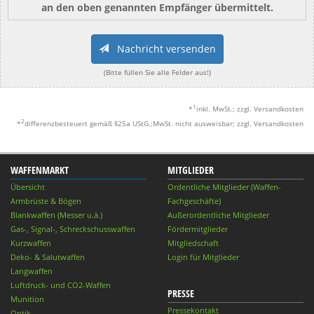
an den oben genannten Empfänger übermittelt.
Nachricht versenden
(Bitte füllen Sie alle Felder aus!)
1
*
inkl. MwSt.; zzgl. Versandkosten
2
*
differenzbesteuert gemäß §25a UStG.;MwSt. nicht ausweisbar; zzgl. Versandkosten
WAFFENMARKT
MITGLIEDER
Übersicht
Ordentliche Mitglieder (Waffen-
Armbrüste & Bögen
Fachgeschäfte)
Blankwaffen (Messer u.ä.)
Außerordentliche Mitglieder
Gas-, Signal-, Schreckschusswaffen
Fördermitglieder
Kurzwaffen
Mitgliedschaft
Deko- & Salutwaffen
Login für Mitglieder
Langwaffen
Luftdruck- und CO2-Waffen
PRESSE
Munition
Pressekontakt
Optik