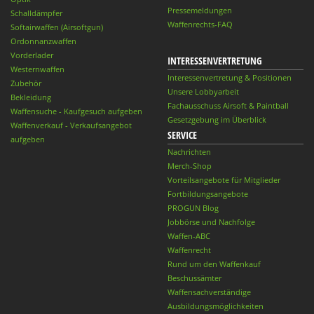
Pressemeldungen
Schalldämpfer
Waffenrechts-FAQ
Softairwaffen (Airsoftgun)
Ordonnanzwaffen
Vorderlader
INTERESSENVERTRETUNG
Westernwaffen
Interessenvertretung & Positionen
Zubehör
Unsere Lobbyarbeit
Bekleidung
Fachausschuss Airsoft & Paintball
Waffensuche - Kaufgesuch aufgeben
Gesetzgebung im Überblick
Waffenverkauf - Verkaufsangebot
SERVICE
aufgeben
Nachrichten
Merch-Shop
Vorteilsangebote für Mitglieder
Fortbildungsangebote
PROGUN Blog
Jobbörse und Nachfolge
Waffen-ABC
Waffenrecht
Rund um den Waffenkauf
Beschussämter
Waffensachverständige
Ausbildungsmöglichkeiten