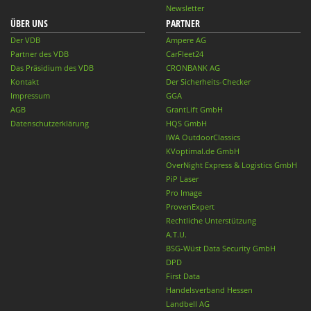
Newsletter
ÜBER UNS
PARTNER
Der VDB
Ampere AG
Partner des VDB
CarFleet24
Das Präsidium des VDB
CRONBANK AG
Kontakt
Der Sicherheits-Checker
Impressum
GGA
AGB
GrantLift GmbH
Datenschutzerklärung
HQS GmbH
IWA OutdoorClassics
KVoptimal.de GmbH
OverNight Express & Logistics GmbH
PiP Laser
Pro Image
ProvenExpert
Rechtliche Unterstützung
A.T.U.
BSG-Wüst Data Security GmbH
DPD
First Data
Handelsverband Hessen
Landbell AG