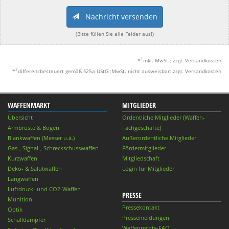
Nachricht versenden
(Bitte füllen Sie alle Felder aus!)
1
*
inkl. MwSt.; zzgl. Versandkosten
2
*
differenzbesteuert gemäß §25a UStG.;MwSt. nicht ausweisbar; zzgl. Versandkosten
WAFFENMARKT
MITGLIEDER
Übersicht
Ordentliche Mitglieder (Waffen-
Armbrüste & Bögen
Fachgeschäfte)
Blankwaffen (Messer u.ä.)
Außerordentliche Mitglieder
Gas-, Signal-, Schreckschusswaffen
Fördermitglieder
Kurzwaffen
Mitgliedschaft
Deko- & Salutwaffen
Login für Mitglieder
Langwaffen
Luftdruck- und CO2-Waffen
PRESSE
Munition
Pressekontakt
Optik
Pressemeldungen
Schalldämpfer
Waffenrechts-FAQ