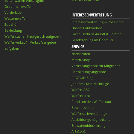
Softairwaffen (Airsoftgun)
Ordonnanzwaffen
Vorderlader
INTERESSENVERTRETUNG
Westernwaffen
Interessenvertretung & Positionen
Zubehör
Unsere Lobbyarbeit
Bekleidung
Fachausschuss Airsoft & Paintball
Waffensuche - Kaufgesuch aufgeben
Gesetzgebung im Überblick
Waffenverkauf - Verkaufsangebot
SERVICE
aufgeben
Nachrichten
Merch-Shop
Vorteilsangebote für Mitglieder
Fortbildungsangebote
PROGUN Blog
Jobbörse und Nachfolge
Waffen-ABC
Waffenrecht
Rund um den Waffenkauf
Beschussämter
Waffensachverständige
Ausbildungsmöglichkeiten
Erbwaffenblockierung
A.E.C.A.C.