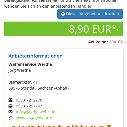
bereitgestellt. Für Hersteller- und Sicherheitsinformationen
wenden Sie sich an den anbietenden Händler.
Dieses Angebot ausdrucken
8,90 EUR*
1
Artikelnr.:
204102
Anbieterinformationen
Waffenservice Werthe
Jörg Werthe
Bismarckstr. 41
39576 Stendal (Sachsen-Anhalt)
03931-212278
03931-257743
info@jagdgewehr.de
www.jagdgewehr.de
...weitere Angebote von diesem Händler anzeigen