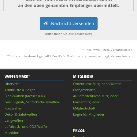
an den oben genannten Empfänger übermittelt.
Nachricht versenden
(Bitte füllen Sie alle Felder aus!)
1
*
inkl. MwSt.; zzgl. Versandkosten
2
*
differenzbesteuert gemäß §25a UStG.;MwSt. nicht ausweisbar; zzgl. Versandkosten
WAFFENMARKT
MITGLIEDER
Übersicht
Ordentliche Mitglieder (Waffen-
Armbrüste & Bögen
Fachgeschäfte)
Blankwaffen (Messer u.ä.)
Außerordentliche Mitglieder
Gas-, Signal-, Schreckschusswaffen
Fördermitglieder
Kurzwaffen
Mitgliedschaft
Deko- & Salutwaffen
Login für Mitglieder
Langwaffen
Luftdruck- und CO2-Waffen
PRESSE
Munition