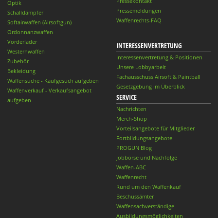
Pressekontakt
Optik
Pressemeldungen
Schalldämpfer
Waffenrechts-FAQ
Softairwaffen (Airsoftgun)
Ordonnanzwaffen
Vorderlader
INTERESSENVERTRETUNG
Westernwaffen
Interessenvertretung & Positionen
Zubehör
Unsere Lobbyarbeit
Bekleidung
Fachausschuss Airsoft & Paintball
Waffensuche - Kaufgesuch aufgeben
Gesetzgebung im Überblick
Waffenverkauf - Verkaufsangebot
SERVICE
aufgeben
Nachrichten
Merch-Shop
Vorteilsangebote für Mitglieder
Fortbildungsangebote
PROGUN Blog
Jobbörse und Nachfolge
Waffen-ABC
Waffenrecht
Rund um den Waffenkauf
Beschussämter
Waffensachverständige
Ausbildungsmöglichkeiten