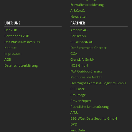
Erbwaffenblockierung
A.E.C.A.C.
Newsletter
ÜBER UNS
PARTNER
Der VDB
Ampere AG
Partner des VDB
CarFleet24
Das Präsidium des VDB
CRONBANK AG
Kontakt
Der Sicherheits-Checker
Impressum
GGA
AGB
GrantLift GmbH
Datenschutzerklärung
HQS GmbH
IWA OutdoorClassics
KVoptimal.de GmbH
OverNight Express & Logistics GmbH
PiP Laser
Pro Image
ProvenExpert
Rechtliche Unterstützung
A.T.U.
BSG-Wüst Data Security GmbH
DPD
First Data