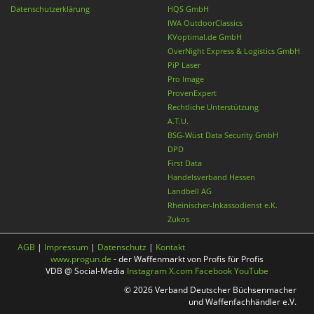
Datenschutzerklärung
HQS GmbH
IWA OutdoorClassics
KVoptimal.de GmbH
OverNight Express & Logistics GmbH
PiP Laser
Pro Image
ProvenExpert
Rechtliche Unterstützung
A.T.U.
BSG-Wüst Data Security GmbH
DPD
First Data
Handelsverband Hessen
Landbell AG
Rheinischer-Inkassodienst e.K.
Zukos
AGB
|
Impressum
|
Datenschutz
|
Kontakt
www.progun.de
- der Waffenmarkt von Profis für Profis
VDB @ Social-Media
Instagram
X.com
Facebook
YouTube
© 2026 Verband Deutscher Büchsenmacher
und Waffenfachhändler e.V.