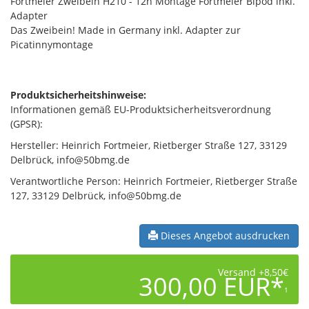
Fortmeier Zweibein H210 - 12h Montage Fortmeier Bipod inkl.
Adapter
Das Zweibein! Made in Germany inkl. Adapter zur
Picatinnymontage
Produktsicherheitshinweise:
Informationen gemäß EU-Produktsicherheitsverordnung
(GPSR):
Hersteller: Heinrich Fortmeier, Rietberger Straße 127, 33129
Delbrück, info@50bmg.de
Verantwortliche Person: Heinrich Fortmeier, Rietberger Straße
127, 33129 Delbrück, info@50bmg.de
Dieses Angebot ausdrucken
Versand +8,50€
300,00 EUR*
1