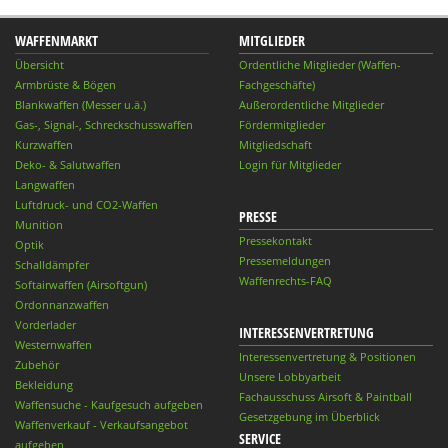
WAFFENMARKT
MITGLIEDER
Übersicht
Ordentliche Mitglieder (Waffen-
Armbrüste & Bögen
Fachgeschäfte)
Blankwaffen (Messer u.ä.)
Außerordentliche Mitglieder
Gas-, Signal-, Schreckschusswaffen
Fördermitglieder
Kurzwaffen
Mitgliedschaft
Deko- & Salutwaffen
Login für Mitglieder
Langwaffen
Luftdruck- und CO2-Waffen
PRESSE
Munition
Pressekontakt
Optik
Pressemeldungen
Schalldämpfer
Waffenrechts-FAQ
Softairwaffen (Airsoftgun)
Ordonnanzwaffen
Vorderlader
INTERESSENVERTRETUNG
Westernwaffen
Interessenvertretung & Positionen
Zubehör
Unsere Lobbyarbeit
Bekleidung
Fachausschuss Airsoft & Paintball
Waffensuche - Kaufgesuch aufgeben
Gesetzgebung im Überblick
Waffenverkauf - Verkaufsangebot
SERVICE
aufgeben