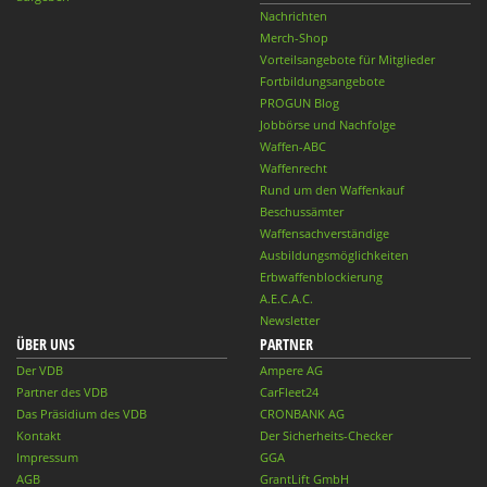
Nachrichten
Merch-Shop
Vorteilsangebote für Mitglieder
Fortbildungsangebote
PROGUN Blog
Jobbörse und Nachfolge
Waffen-ABC
Waffenrecht
Rund um den Waffenkauf
Beschussämter
Waffensachverständige
Ausbildungsmöglichkeiten
Erbwaffenblockierung
A.E.C.A.C.
Newsletter
ÜBER UNS
PARTNER
Der VDB
Ampere AG
Partner des VDB
CarFleet24
Das Präsidium des VDB
CRONBANK AG
Kontakt
Der Sicherheits-Checker
Impressum
GGA
AGB
GrantLift GmbH