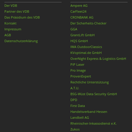
Der VDB
Ampere AG
Partner des VDB
CarFleet24
Das Präsidium des VDB
CRONBANK AG
Kontakt
Der Sicherheits-Checker
Impressum
GGA
AGB
GrantLift GmbH
Datenschutzerklärung
HQS GmbH
IWA OutdoorClassics
KVoptimal.de GmbH
OverNight Express & Logistics GmbH
PiP Laser
Pro Image
ProvenExpert
Rechtliche Unterstützung
A.T.U.
BSG-Wüst Data Security GmbH
DPD
First Data
Handelsverband Hessen
Landbell AG
Rheinischer-Inkassodienst e.K.
Zukos