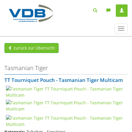
Navig
ein-/
zurück zur Übersicht
Tasmanian Tiger
TT Tourniquet Pouch - Tasmanian Tiger Multicam
Kategorie:
Zubehör - Sonstiges