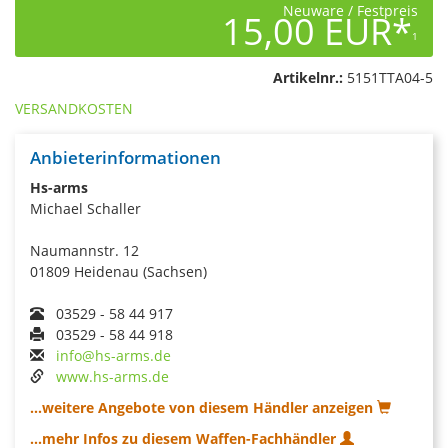
Neuware / Festpreis
15,00 EUR*
1
Artikelnr.:
5151TTA04-5
VERSANDKOSTEN
Anbieterinformationen
Hs-arms
Michael Schaller
Naumannstr. 12
01809 Heidenau (Sachsen)
03529 - 58 44 917
03529 - 58 44 918
info@hs-arms.de
www.hs-arms.de
...weitere Angebote von diesem Händler anzeigen
...mehr Infos zu diesem Waffen-Fachhändler