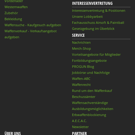
Vorderlader
INTERESSENVERTRETUNG
Westernwaffen
Interessenvertretung & Positionen
Zubehör
Unsere Lobbyarbeit
Bekleidung
Fachausschuss Airsoft & Paintball
Waffensuche - Kaufgesuch aufgeben
Gesetzgebung im Überblick
Waffenverkauf - Verkaufsangebot
SERVICE
aufgeben
Nachrichten
Merch-Shop
Vorteilsangebote für Mitglieder
Fortbildungsangebote
PROGUN Blog
Jobbörse und Nachfolge
Waffen-ABC
Waffenrecht
Rund um den Waffenkauf
Beschussämter
Waffensachverständige
Ausbildungsmöglichkeiten
Erbwaffenblockierung
A.E.C.A.C.
Newsletter
ÜBER UNS
PARTNER