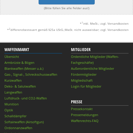
(Bitte füllen Sie alle Felder aus!)
1
*
inkl. MwSt.; zzgl. Versandkosten
2
*
differenzbesteuert gemäß §25a UStG.;MwSt. nicht ausweisbar; zzgl. Versandkosten
WAFFENMARKT
MITGLIEDER
Übersicht
Ordentliche Mitglieder (Waffen-
Armbrüste & Bögen
Fachgeschäfte)
Blankwaffen (Messer u.ä.)
Außerordentliche Mitglieder
Gas-, Signal-, Schreckschusswaffen
Fördermitglieder
Kurzwaffen
Mitgliedschaft
Deko- & Salutwaffen
Login für Mitglieder
Langwaffen
Luftdruck- und CO2-Waffen
PRESSE
Munition
Pressekontakt
Optik
Pressemeldungen
Schalldämpfer
Waffenrechts-FAQ
Softairwaffen (Airsoftgun)
Ordonnanzwaffen