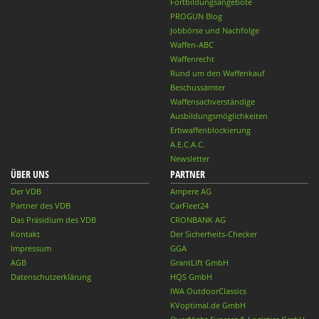
Fortbildungsangebote
PROGUN Blog
Jobbörse und Nachfolge
Waffen-ABC
Waffenrecht
Rund um den Waffenkauf
Beschussämter
Waffensachverständige
Ausbildungsmöglichkeiten
Erbwaffenblockierung
A.E.C.A.C.
Newsletter
ÜBER UNS
PARTNER
Der VDB
Ampere AG
Partner des VDB
CarFleet24
Das Präsidium des VDB
CRONBANK AG
Kontakt
Der Sicherheits-Checker
Impressum
GGA
AGB
GrantLift GmbH
Datenschutzerklärung
HQS GmbH
IWA OutdoorClassics
KVoptimal.de GmbH