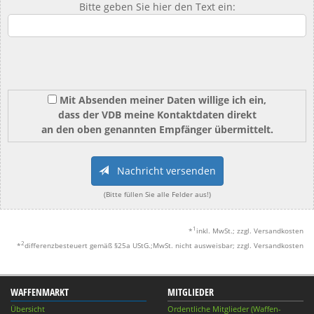
Bitte geben Sie hier den Text ein:
Mit Absenden meiner Daten willige ich ein,
dass der VDB meine Kontaktdaten direkt
an den oben genannten Empfänger übermittelt.
Nachricht versenden
(Bitte füllen Sie alle Felder aus!)
1
*
inkl. MwSt.; zzgl. Versandkosten
2
*
differenzbesteuert gemäß §25a UStG.;MwSt. nicht ausweisbar; zzgl. Versandkosten
WAFFENMARKT
MITGLIEDER
Übersicht
Ordentliche Mitglieder (Waffen-