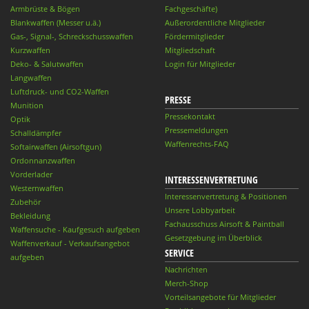
Armbrüste & Bögen
Fachgeschäfte)
Blankwaffen (Messer u.ä.)
Außerordentliche Mitglieder
Gas-, Signal-, Schreckschusswaffen
Fördermitglieder
Kurzwaffen
Mitgliedschaft
Deko- & Salutwaffen
Login für Mitglieder
Langwaffen
Luftdruck- und CO2-Waffen
PRESSE
Munition
Pressekontakt
Optik
Pressemeldungen
Schalldämpfer
Waffenrechts-FAQ
Softairwaffen (Airsoftgun)
Ordonnanzwaffen
Vorderlader
INTERESSENVERTRETUNG
Westernwaffen
Interessenvertretung & Positionen
Zubehör
Unsere Lobbyarbeit
Bekleidung
Fachausschuss Airsoft & Paintball
Waffensuche - Kaufgesuch aufgeben
Gesetzgebung im Überblick
Waffenverkauf - Verkaufsangebot
SERVICE
aufgeben
Nachrichten
Merch-Shop
Vorteilsangebote für Mitglieder