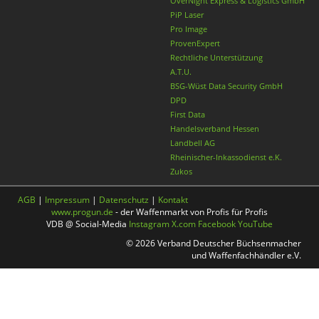
OverNight Express & Logistics GmbH
PiP Laser
Pro Image
ProvenExpert
Rechtliche Unterstützung
A.T.U.
BSG-Wüst Data Security GmbH
DPD
First Data
Handelsverband Hessen
Landbell AG
Rheinischer-Inkassodienst e.K.
Zukos
AGB
|
Impressum
|
Datenschutz
|
Kontakt
www.progun.de
- der Waffenmarkt von Profis für Profis
VDB @ Social-Media
Instagram
X.com
Facebook
YouTube
© 2026 Verband Deutscher Büchsenmacher
und Waffenfachhändler e.V.