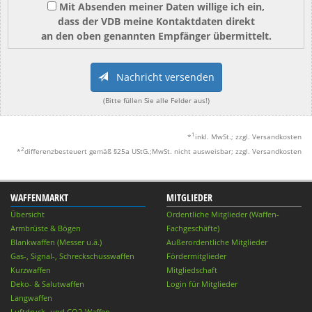
Mit Absenden meiner Daten willige ich ein,
dass der VDB meine Kontaktdaten direkt
an den oben genannten Empfänger übermittelt.
Nachricht versenden
(Bitte füllen Sie alle Felder aus!)
1
*
inkl. MwSt.; zzgl. Versandkosten
2
*
differenzbesteuert gemäß §25a UStG.;MwSt. nicht ausweisbar; zzgl. Versandkosten
WAFFENMARKT
MITGLIEDER
Übersicht
Ordentliche Mitglieder (Waffen-
Armbrüste & Bögen
Fachgeschäfte)
Blankwaffen (Messer u.ä.)
Außerordentliche Mitglieder
Gas-, Signal-, Schreckschusswaffen
Fördermitglieder
Kurzwaffen
Mitgliedschaft
Deko- & Salutwaffen
Login für Mitglieder
Langwaffen
Luftdruck- und CO2-Waffen