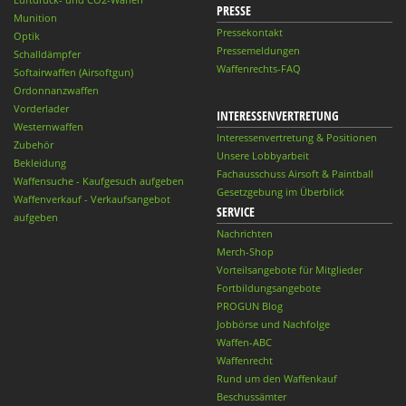
PRESSE
Munition
Pressekontakt
Optik
Pressemeldungen
Schalldämpfer
Waffenrechts-FAQ
Softairwaffen (Airsoftgun)
Ordonnanzwaffen
Vorderlader
INTERESSENVERTRETUNG
Westernwaffen
Interessenvertretung & Positionen
Zubehör
Unsere Lobbyarbeit
Bekleidung
Fachausschuss Airsoft & Paintball
Waffensuche - Kaufgesuch aufgeben
Gesetzgebung im Überblick
Waffenverkauf - Verkaufsangebot
SERVICE
aufgeben
Nachrichten
Merch-Shop
Vorteilsangebote für Mitglieder
Fortbildungsangebote
PROGUN Blog
Jobbörse und Nachfolge
Waffen-ABC
Waffenrecht
Rund um den Waffenkauf
Beschussämter