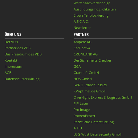
Waffensachverständige
Ausbildungsmöglichkeiten
Erbwaffenblockierung
A.E.C.A.C.
Newsletter
ÜBER UNS
PARTNER
Der VDB
Ampere AG
Partner des VDB
CarFleet24
Das Präsidium des VDB
CRONBANK AG
Kontakt
Der Sicherheits-Checker
Impressum
GGA
AGB
GrantLift GmbH
Datenschutzerklärung
HQS GmbH
IWA OutdoorClassics
KVoptimal.de GmbH
OverNight Express & Logistics GmbH
PiP Laser
Pro Image
ProvenExpert
Rechtliche Unterstützung
A.T.U.
BSG-Wüst Data Security GmbH