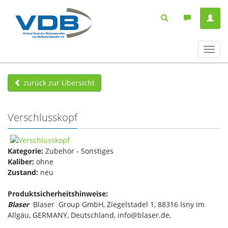
Navig
ein-/
zurück zur Übersicht
Verschlusskopf
Kategorie:
Zubehör - Sonstiges
Kaliber:
ohne
Zustand:
neu
Produktsicherheitshinweise:
Blaser
Blaser Group GmbH, Ziegelstadel 1, 88316 Isny im
Allgäu, GERMANY, Deutschland, info@blaser.de,