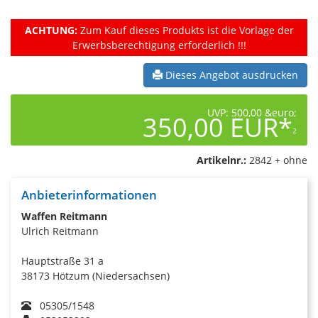
ACHTUNG:
Zum Kauf dieses Produkts ist die Vorlage der
Erwerbsberechtigung erforderlich !!!
Dieses Angebot ausdrucken
UVP: 500,00 &euro;
350,00 EUR*
2
Artikelnr.:
2842 + ohne
Anbieterinformationen
Waffen Reitmann
Ulrich Reitmann
Hauptstraße 31 a
38173 Hötzum (Niedersachsen)
05305/1548