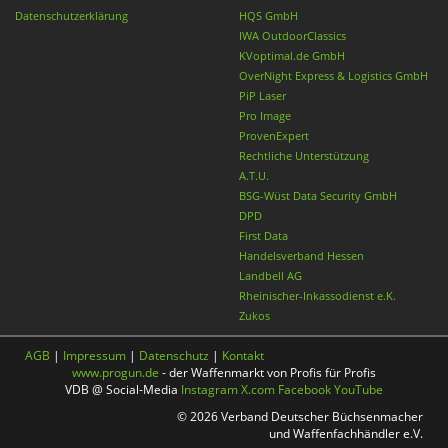
Datenschutzerklärung
HQS GmbH
IWA OutdoorClassics
KVoptimal.de GmbH
OverNight Express & Logistics GmbH
PiP Laser
Pro Image
ProvenExpert
Rechtliche Unterstützung
A.T.U.
BSG-Wüst Data Security GmbH
DPD
First Data
Handelsverband Hessen
Landbell AG
Rheinischer-Inkassodienst e.K.
Zukos
AGB
|
Impressum
|
Datenschutz
|
Kontakt
www.progun.de
- der Waffenmarkt von Profis für Profis
VDB @ Social-Media
Instagram
X.com
Facebook
YouTube
© 2026 Verband Deutscher Büchsenmacher
und Waffenfachhändler e.V.