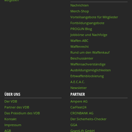
Nachrichten
Merch-Shop
Vorteilsangebote für Mitglieder
Fortbildungsangebote
PROGUN Blog
Jobbörse und Nachfolge
Waffen-ABC
Waffenrecht
Rund um den Waffenkauf
Beschussämter
Waffensachverständige
Ausbildungsmöglichkeiten
Erbwaffenblockierung
A.E.C.A.C.
Newsletter
ÜBER UNS
PARTNER
Der VDB
Ampere AG
Partner des VDB
CarFleet24
Das Präsidium des VDB
CRONBANK AG
Kontakt
Der Sicherheits-Checker
Impressum
GGA
AGB
GrantLift GmbH