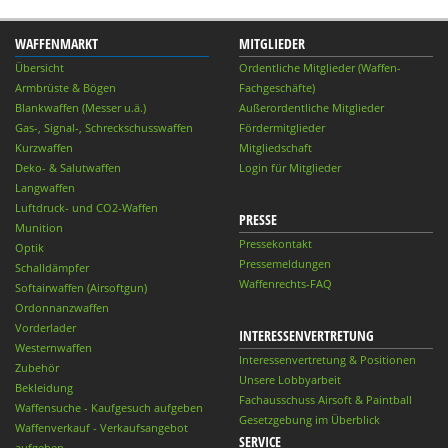
WAFFENMARKT
MITGLIEDER
Übersicht
Ordentliche Mitglieder (Waffen-
Armbrüste & Bögen
Fachgeschäfte)
Blankwaffen (Messer u.ä.)
Außerordentliche Mitglieder
Gas-, Signal-, Schreckschusswaffen
Fördermitglieder
Kurzwaffen
Mitgliedschaft
Deko- & Salutwaffen
Login für Mitglieder
Langwaffen
Luftdruck- und CO2-Waffen
PRESSE
Munition
Pressekontakt
Optik
Pressemeldungen
Schalldämpfer
Waffenrechts-FAQ
Softairwaffen (Airsoftgun)
Ordonnanzwaffen
Vorderlader
INTERESSENVERTRETUNG
Westernwaffen
Interessenvertretung & Positionen
Zubehör
Unsere Lobbyarbeit
Bekleidung
Fachausschuss Airsoft & Paintball
Waffensuche - Kaufgesuch aufgeben
Gesetzgebung im Überblick
Waffenverkauf - Verkaufsangebot
SERVICE
aufgeben