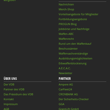
Nachrichten
Merch-Shop
Vorteilsangebote für Mitglieder
Fortbildungsangebote
PROGUN Blog
Jobbörse und Nachfolge
Waffen-ABC
Waffenrecht
Rund um den Waffenkauf
Beschussämter
Waffensachverständige
Ausbildungsmöglichkeiten
Erbwaffenblockierung
A.E.C.A.C.
Newsletter
ÜBER UNS
PARTNER
Der VDB
Ampere AG
Partner des VDB
CarFleet24
Das Präsidium des VDB
CRONBANK AG
Kontakt
Der Sicherheits-Checker
Impressum
GGA
AGB
GrantLift GmbH