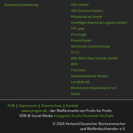
Datenschutzerklärung
HQS GmbH
IWA OutdoorClassics
KVoptimal.de GmbH
OverNight Express & Logistics GmbH
PiP Laser
Pro Image
ProvenExpert
Rechtliche Unterstützung
A.T.U.
BSG-Wüst Data Security GmbH
DPD
First Data
Handelsverband Hessen
Landbell AG
Rheinischer-Inkassodienst e.K.
Zukos
AGB
|
Impressum
|
Datenschutz
|
Kontakt
www.progun.de
- der Waffenmarkt von Profis für Profis
VDB @ Social-Media
Instagram
X.com
Facebook
YouTube
© 2026 Verband Deutscher Büchsenmacher
und Waffenfachhändler e.V.