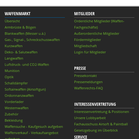
WAFFENMARKT
MITGLIEDER
Übersicht
Ordentliche Mitglieder (Waffen-
Armbrüste & Bögen
Fachgeschäfte)
Blankwaffen (Messer u.ä.)
Außerordentliche Mitglieder
Gas-, Signal-, Schreckschusswaffen
Fördermitglieder
Kurzwaffen
Mitgliedschaft
Deko- & Salutwaffen
Login für Mitglieder
Langwaffen
Luftdruck- und CO2-Waffen
PRESSE
Munition
Pressekontakt
Optik
Pressemeldungen
Schalldämpfer
Waffenrechts-FAQ
Softairwaffen (Airsoftgun)
Ordonnanzwaffen
Vorderlader
INTERESSENVERTRETUNG
Westernwaffen
Interessenvertretung & Positionen
Zubehör
Unsere Lobbyarbeit
Bekleidung
Fachausschuss Airsoft & Paintball
Waffensuche - Kaufgesuch aufgeben
Gesetzgebung im Überblick
Waffenverkauf - Verkaufsangebot
SERVICE
aufgeben