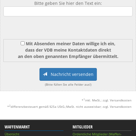
Bitte geben Sie hier den Text ein:
Mit Absenden meiner Daten willige ich ein,
dass der VDB meine Kontaktdaten direkt
an den oben genannten Empfänger übermittelt.
Nachricht versenden
(Bitte füllen Sie alle Felder aus!)
1
*
inkl. MwSt.; zzgl. Versandkosten
2
*
differenzbesteuert gemäß §25a UStG.;MwSt. nicht ausweisbar; zzgl. Versandkosten
WAFFENMARKT
MITGLIEDER
Übersicht
Ordentliche Mitglieder (Waffen-