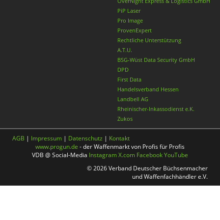
OverNight Express & Logistics GmbH
PiP Laser
Pro Image
ProvenExpert
Rechtliche Unterstützung
A.T.U.
BSG-Wüst Data Security GmbH
DPD
First Data
Handelsverband Hessen
Landbell AG
Rheinischer-Inkassodienst e.K.
Zukos
AGB
|
Impressum
|
Datenschutz
|
Kontakt
www.progun.de
- der Waffenmarkt von Profis für Profis
VDB @ Social-Media
Instagram
X.com
Facebook
YouTube
© 2026 Verband Deutscher Büchsenmacher
und Waffenfachhändler e.V.