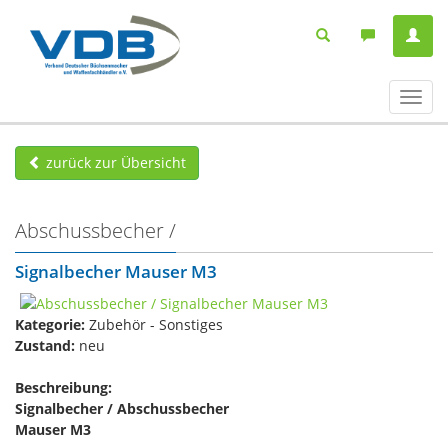
Navig
ein-/
zurück zur Übersicht
Abschussbecher /
Signalbecher Mauser M3
Kategorie:
Zubehör - Sonstiges
Zustand:
neu
Beschreibung:
Signalbecher / Abschussbecher
Mauser M3