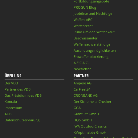
Fortbildungsangebote
PROGUN Blog
Jobbörse und Nachfolge
Waffen-ABC
Waffenrecht
Rund um den Waffenkauf
Beschussämter
Waffensachverständige
Ausbildungsmöglichkeiten
Erbwaffenblockierung
A.E.C.A.C.
Newsletter
ÜBER UNS
PARTNER
Der VDB
Ampere AG
Partner des VDB
CarFleet24
Das Präsidium des VDB
CRONBANK AG
Kontakt
Der Sicherheits-Checker
Impressum
GGA
AGB
GrantLift GmbH
Datenschutzerklärung
HQS GmbH
IWA OutdoorClassics
KVoptimal.de GmbH