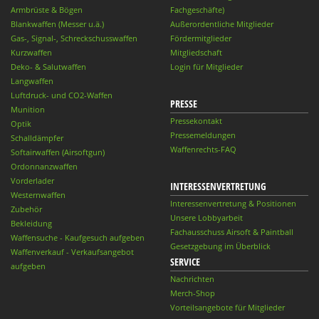
Armbrüste & Bögen
Fachgeschäfte)
Blankwaffen (Messer u.ä.)
Außerordentliche Mitglieder
Gas-, Signal-, Schreckschusswaffen
Fördermitglieder
Kurzwaffen
Mitgliedschaft
Deko- & Salutwaffen
Login für Mitglieder
Langwaffen
Luftdruck- und CO2-Waffen
PRESSE
Munition
Pressekontakt
Optik
Pressemeldungen
Schalldämpfer
Waffenrechts-FAQ
Softairwaffen (Airsoftgun)
Ordonnanzwaffen
Vorderlader
INTERESSENVERTRETUNG
Westernwaffen
Interessenvertretung & Positionen
Zubehör
Unsere Lobbyarbeit
Bekleidung
Fachausschuss Airsoft & Paintball
Waffensuche - Kaufgesuch aufgeben
Gesetzgebung im Überblick
Waffenverkauf - Verkaufsangebot
SERVICE
aufgeben
Nachrichten
Merch-Shop
Vorteilsangebote für Mitglieder