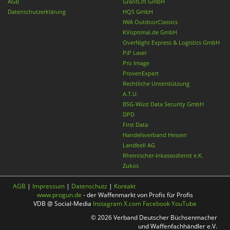
AGB
GrantLift GmbH
Datenschutzerklärung
HQS GmbH
IWA OutdoorClassics
KVoptimal.de GmbH
OverNight Express & Logistics GmbH
PiP Laser
Pro Image
ProvenExpert
Rechtliche Unterstützung
A.T.U.
BSG-Wüst Data Security GmbH
DPD
First Data
Handelsverband Hessen
Landbell AG
Rheinischer-Inkassodienst e.K.
Zukos
AGB
|
Impressum
|
Datenschutz
|
Kontakt
www.progun.de
- der Waffenmarkt von Profis für Profis
VDB @ Social-Media
Instagram
X.com
Facebook
YouTube
© 2026 Verband Deutscher Büchsenmacher
und Waffenfachhändler e.V.