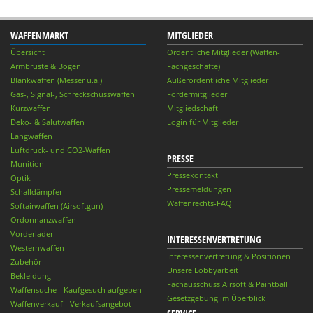
WAFFENMARKT
MITGLIEDER
Übersicht
Ordentliche Mitglieder (Waffen-
Armbrüste & Bögen
Fachgeschäfte)
Blankwaffen (Messer u.ä.)
Außerordentliche Mitglieder
Gas-, Signal-, Schreckschusswaffen
Fördermitglieder
Kurzwaffen
Mitgliedschaft
Deko- & Salutwaffen
Login für Mitglieder
Langwaffen
Luftdruck- und CO2-Waffen
PRESSE
Munition
Pressekontakt
Optik
Pressemeldungen
Schalldämpfer
Waffenrechts-FAQ
Softairwaffen (Airsoftgun)
Ordonnanzwaffen
Vorderlader
INTERESSENVERTRETUNG
Westernwaffen
Interessenvertretung & Positionen
Zubehör
Unsere Lobbyarbeit
Bekleidung
Fachausschuss Airsoft & Paintball
Waffensuche - Kaufgesuch aufgeben
Gesetzgebung im Überblick
Waffenverkauf - Verkaufsangebot