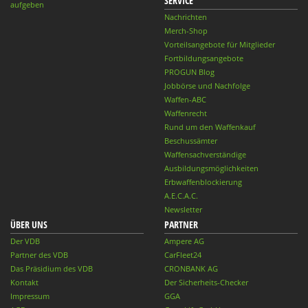
SERVICE
aufgeben
Nachrichten
Merch-Shop
Vorteilsangebote für Mitglieder
Fortbildungsangebote
PROGUN Blog
Jobbörse und Nachfolge
Waffen-ABC
Waffenrecht
Rund um den Waffenkauf
Beschussämter
Waffensachverständige
Ausbildungsmöglichkeiten
Erbwaffenblockierung
A.E.C.A.C.
Newsletter
ÜBER UNS
PARTNER
Der VDB
Ampere AG
Partner des VDB
CarFleet24
Das Präsidium des VDB
CRONBANK AG
Kontakt
Der Sicherheits-Checker
Impressum
GGA