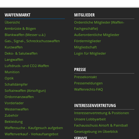
WAFFENMARKT
MITGLIEDER
Übersicht
Ordentliche Mitglieder (Waffen-
Armbrüste & Bögen
Fachgeschäfte)
Blankwaffen (Messer u.ä.)
Außerordentliche Mitglieder
Gas-, Signal-, Schreckschusswaffen
Fördermitglieder
Kurzwaffen
Mitgliedschaft
Deko- & Salutwaffen
Login für Mitglieder
Langwaffen
Luftdruck- und CO2-Waffen
PRESSE
Munition
Pressekontakt
Optik
Pressemeldungen
Schalldämpfer
Waffenrechts-FAQ
Softairwaffen (Airsoftgun)
Ordonnanzwaffen
Vorderlader
INTERESSENVERTRETUNG
Westernwaffen
Interessenvertretung & Positionen
Zubehör
Unsere Lobbyarbeit
Bekleidung
Fachausschuss Airsoft & Paintball
Waffensuche - Kaufgesuch aufgeben
Gesetzgebung im Überblick
Waffenverkauf - Verkaufsangebot
SERVICE