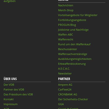
aufgeben
Nachrichten
Merch-Shop
Vorteilsangebote für Mitglieder
Fortbildungsangebote
PROGUN Blog
Jobbörse und Nachfolge
Waffen-ABC
Waffenrecht
Rund um den Waffenkauf
Beschussämter
Waffensachverständige
Ausbildungsmöglichkeiten
Erbwaffenblockierung
A.E.C.A.C.
Newsletter
ÜBER UNS
PARTNER
Der VDB
Ampere AG
Partner des VDB
CarFleet24
Das Präsidium des VDB
CRONBANK AG
Kontakt
Der Sicherheits-Checker
Impressum
GGA
AGB
GrantLift GmbH