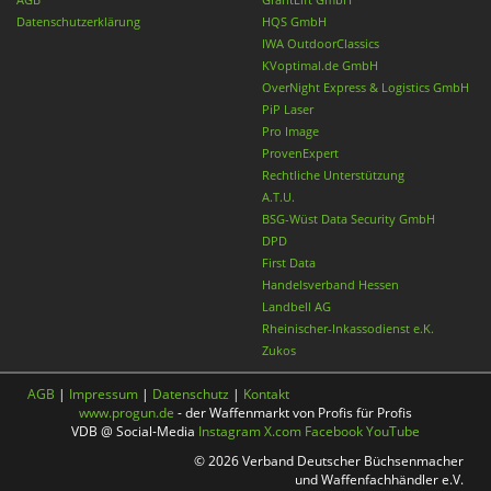
Datenschutzerklärung
HQS GmbH
IWA OutdoorClassics
KVoptimal.de GmbH
OverNight Express & Logistics GmbH
PiP Laser
Pro Image
ProvenExpert
Rechtliche Unterstützung
A.T.U.
BSG-Wüst Data Security GmbH
DPD
First Data
Handelsverband Hessen
Landbell AG
Rheinischer-Inkassodienst e.K.
Zukos
AGB
|
Impressum
|
Datenschutz
|
Kontakt
www.progun.de
- der Waffenmarkt von Profis für Profis
VDB @ Social-Media
Instagram
X.com
Facebook
YouTube
© 2026 Verband Deutscher Büchsenmacher
und Waffenfachhändler e.V.