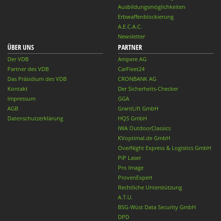
Ausbildungsmöglichkeiten
Erbwaffenblockierung
A.E.C.A.C.
Newsletter
ÜBER UNS
PARTNER
Der VDB
Ampere AG
Partner des VDB
CarFleet24
Das Präsidium des VDB
CRONBANK AG
Kontakt
Der Sicherheits-Checker
Impressum
GGA
AGB
GrantLift GmbH
Datenschutzerklärung
HQS GmbH
IWA OutdoorClassics
KVoptimal.de GmbH
OverNight Express & Logistics GmbH
PiP Laser
Pro Image
ProvenExpert
Rechtliche Unterstützung
A.T.U.
BSG-Wüst Data Security GmbH
DPD