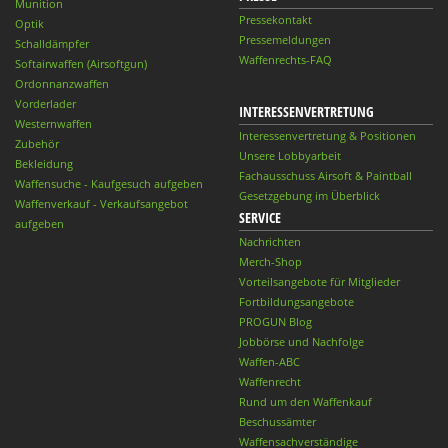
Munition
Pressekontakt
Optik
Pressemeldungen
Schalldämpfer
Waffenrechts-FAQ
Softairwaffen (Airsoftgun)
Ordonnanzwaffen
Vorderlader
INTERESSENVERTRETUNG
Westernwaffen
Interessenvertretung & Positionen
Zubehör
Unsere Lobbyarbeit
Bekleidung
Fachausschuss Airsoft & Paintball
Waffensuche - Kaufgesuch aufgeben
Gesetzgebung im Überblick
Waffenverkauf - Verkaufsangebot
SERVICE
aufgeben
Nachrichten
Merch-Shop
Vorteilsangebote für Mitglieder
Fortbildungsangebote
PROGUN Blog
Jobbörse und Nachfolge
Waffen-ABC
Waffenrecht
Rund um den Waffenkauf
Beschussämter
Waffensachverständige