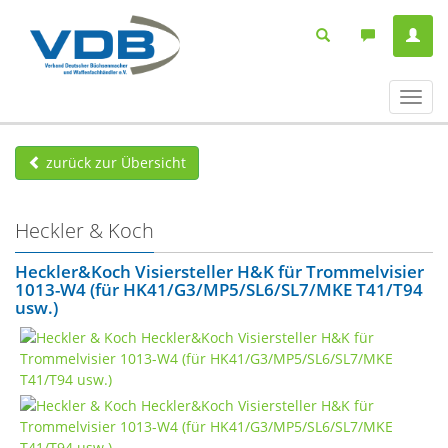
Navig
ein-/
zurück zur Übersicht
Heckler & Koch
Heckler&Koch Visiersteller H&K für Trommelvisier
1013-W4 (für HK41/G3/MP5/SL6/SL7/MKE T41/T94
usw.)