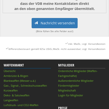
dass der VDB meine Kontaktdaten direkt
an den oben genannten Empfänger übermittelt.
Nachricht versenden
(Bitte füllen Sie alle Felder aus!)
1
*
inkl. MwSt.; zzgl. Versandkosten
2
*
differenzbesteuert gemäß §25a UStG.;MwSt. nicht ausweisbar; zzgl. Versandkosten
WAFFENMARKT
MITGLIEDER
Übersicht
Ordentliche Mitglieder (Waffen-
Armbrüste & Bögen
Fachgeschäfte)
Blankwaffen (Messer u.ä.)
Außerordentliche Mitglieder
Gas-, Signal-, Schreckschusswaffen
Fördermitglieder
Kurzwaffen
Mitgliedschaft
Deko- & Salutwaffen
Login für Mitglieder
Langwaffen
Luftdruck- und CO2-Waffen
PRESSE