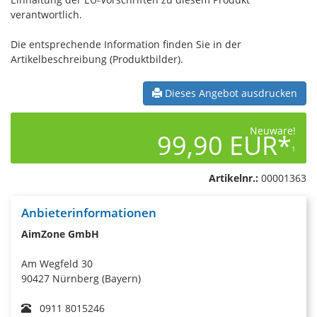
verantwortlich.
Die entsprechende Information finden Sie in der
Artikelbeschreibung (Produktbilder).
Dieses Angebot ausdrucken
Neuware!
99,90 EUR*
1
Artikelnr.:
00001363
Anbieterinformationen
AimZone GmbH
Am Wegfeld 30
90427 Nürnberg (Bayern)
0911 8015246