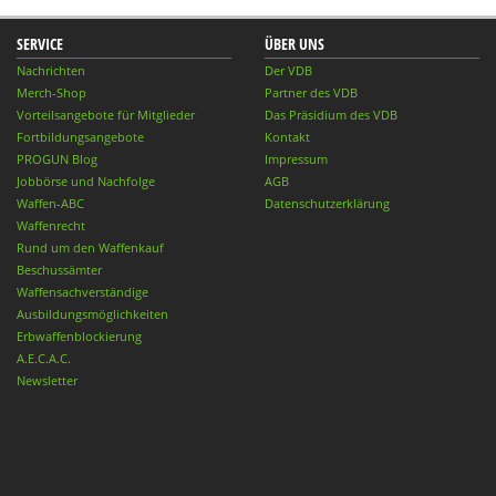
SERVICE
ÜBER UNS
Nachrichten
Der VDB
Merch-Shop
Partner des VDB
Vorteilsangebote für Mitglieder
Das Präsidium des VDB
Fortbildungsangebote
Kontakt
PROGUN Blog
Impressum
Jobbörse und Nachfolge
AGB
Waffen-ABC
Datenschutzerklärung
Waffenrecht
Rund um den Waffenkauf
Beschussämter
Waffensachverständige
Ausbildungsmöglichkeiten
Erbwaffenblockierung
A.E.C.A.C.
Newsletter