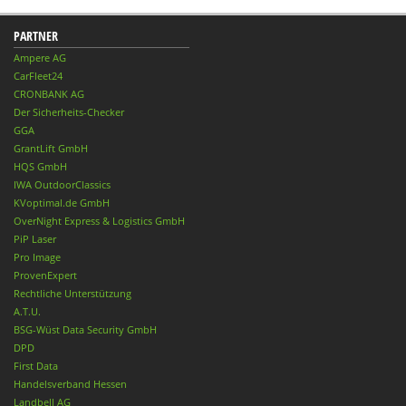
PARTNER
Ampere AG
CarFleet24
CRONBANK AG
Der Sicherheits-Checker
GGA
GrantLift GmbH
HQS GmbH
IWA OutdoorClassics
KVoptimal.de GmbH
OverNight Express & Logistics GmbH
PiP Laser
Pro Image
ProvenExpert
Rechtliche Unterstützung
A.T.U.
BSG-Wüst Data Security GmbH
DPD
First Data
Handelsverband Hessen
Landbell AG