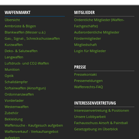
WAFFENMARKT
MITGLIEDER
Übersicht
Ordentliche Mitglieder (Waffen-
Armbrüste & Bögen
Fachgeschäfte)
Blankwaffen (Messer u.ä.)
Außerordentliche Mitglieder
Gas-, Signal-, Schreckschusswaffen
Fördermitglieder
Kurzwaffen
Mitgliedschaft
Deko- & Salutwaffen
Login für Mitglieder
Langwaffen
Luftdruck- und CO2-Waffen
PRESSE
Munition
Pressekontakt
Optik
Pressemeldungen
Schalldämpfer
Waffenrechts-FAQ
Softairwaffen (Airsoftgun)
Ordonnanzwaffen
Vorderlader
INTERESSENVERTRETUNG
Westernwaffen
Interessenvertretung & Positionen
Zubehör
Unsere Lobbyarbeit
Bekleidung
Fachausschuss Airsoft & Paintball
Waffensuche - Kaufgesuch aufgeben
Gesetzgebung im Überblick
Waffenverkauf - Verkaufsangebot
aufgeben