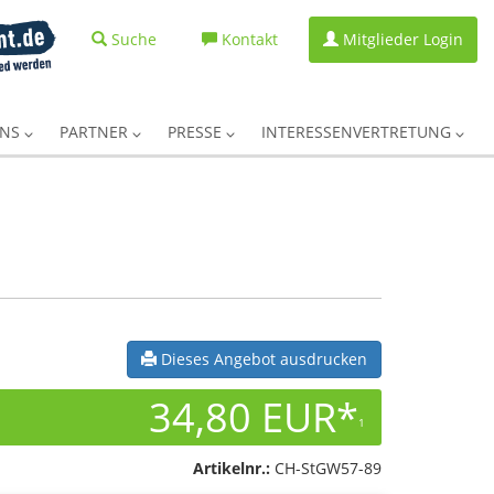
Suche
Kontakt
Mitglieder Login
UNS
PARTNER
PRESSE
INTERESSENVERTRETUNG
Dieses Angebot ausdrucken
34,80 EUR*
1
Artikelnr.:
CH-StGW57-89