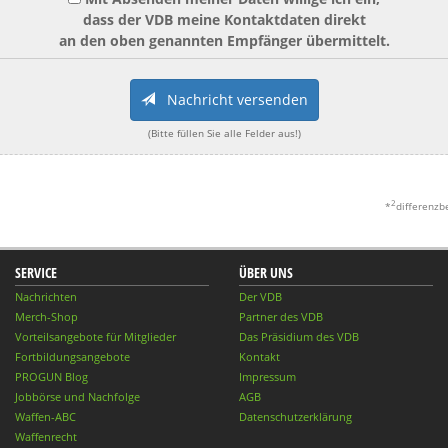
dass der VDB meine Kontaktdaten direkt
an den oben genannten Empfänger übermittelt.
Nachricht versenden
(Bitte füllen Sie alle Felder aus!)
2
*
differenzb
SERVICE
ÜBER UNS
Nachrichten
Der VDB
Merch-Shop
Partner des VDB
Vorteilsangebote für Mitglieder
Das Präsidium des VDB
Fortbildungsangebote
Kontakt
PROGUN Blog
Impressum
Jobbörse und Nachfolge
AGB
Waffen-ABC
Datenschutzerklärung
Waffenrecht