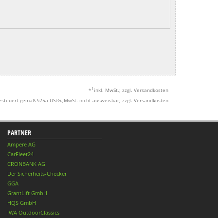
1
*
inkl. MwSt.; zzgl. Versandkosten
esteuert gemäß §25a UStG.;MwSt. nicht ausweisbar; zzgl. Versandkosten
PARTNER
Ampere AG
CarFleet24
CRONBANK AG
Der Sicherheits-Checker
GGA
GrantLift GmbH
HQS GmbH
IWA OutdoorClassics