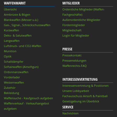
WAFFENMARKT
MITGLIEDER
Übersicht
Ordentliche Mitglieder (Waffen-
Armbrüste & Bögen
Fachgeschäfte)
Blankwaffen (Messer u.ä.)
Außerordentliche Mitglieder
Gas-, Signal-, Schreckschusswaffen
Fördermitglieder
Kurzwaffen
Mitgliedschaft
Deko- & Salutwaffen
Login für Mitglieder
Langwaffen
Luftdruck- und CO2-Waffen
PRESSE
Munition
Pressekontakt
Optik
Pressemeldungen
Schalldämpfer
Waffenrechts-FAQ
Softairwaffen (Airsoftgun)
Ordonnanzwaffen
Vorderlader
INTERESSENVERTRETUNG
Westernwaffen
Interessenvertretung & Positionen
Zubehör
Unsere Lobbyarbeit
Bekleidung
Fachausschuss Airsoft & Paintball
Waffensuche - Kaufgesuch aufgeben
Gesetzgebung im Überblick
Waffenverkauf - Verkaufsangebot
SERVICE
aufgeben
Nachrichten