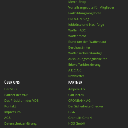
Merch-Shop
Vorteilsangebote für Mitglieder
Fortbildungsangebote
PROGUN Blog
Jobbörse und Nachfolge
Waffen-ABC
Waffenrecht
Rund um den Waffenkauf
Beschussämter
Waffensachverständige
Ausbildungsmöglichkeiten
Erbwaffenblockierung
A.E.C.A.C.
Newsletter
ÜBER UNS
PARTNER
Der VDB
Ampere AG
Partner des VDB
CarFleet24
Das Präsidium des VDB
CRONBANK AG
Kontakt
Der Sicherheits-Checker
Impressum
GGA
AGB
GrantLift GmbH
Datenschutzerklärung
HQS GmbH