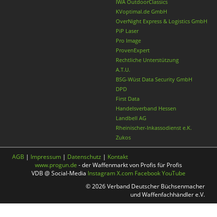
IWA OutdoorClassics
KVoptimal.de GmbH
OverNight Express & Logistics GmbH
PiP Laser
Pro Image
ProvenExpert
Rechtliche Unterstützung
A.T.U.
BSG-Wüst Data Security GmbH
DPD
First Data
Handelsverband Hessen
Landbell AG
Rheinischer-Inkassodienst e.K.
Zukos
AGB
|
Impressum
|
Datenschutz
|
Kontakt
www.progun.de
- der Waffenmarkt von Profis für Profis
VDB @ Social-Media
Instagram
X.com
Facebook
YouTube
© 2026 Verband Deutscher Büchsenmacher
und Waffenfachhändler e.V.