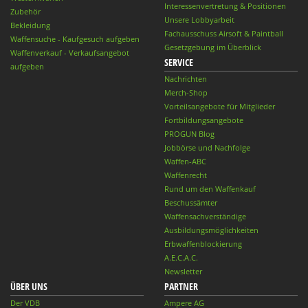
Interessenvertretung & Positionen
Zubehör
Unsere Lobbyarbeit
Bekleidung
Fachausschuss Airsoft & Paintball
Waffensuche - Kaufgesuch aufgeben
Gesetzgebung im Überblick
Waffenverkauf - Verkaufsangebot
SERVICE
aufgeben
Nachrichten
Merch-Shop
Vorteilsangebote für Mitglieder
Fortbildungsangebote
PROGUN Blog
Jobbörse und Nachfolge
Waffen-ABC
Waffenrecht
Rund um den Waffenkauf
Beschussämter
Waffensachverständige
Ausbildungsmöglichkeiten
Erbwaffenblockierung
A.E.C.A.C.
Newsletter
ÜBER UNS
PARTNER
Der VDB
Ampere AG