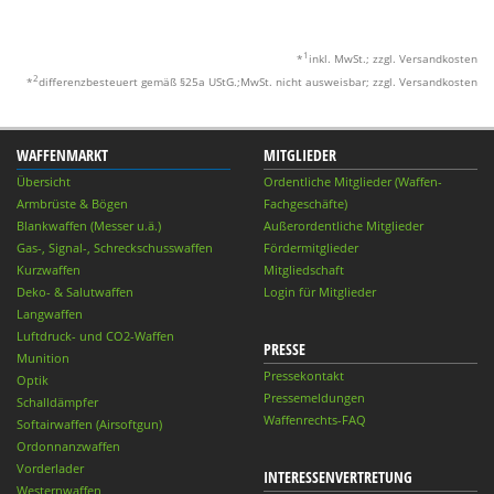
1
*
inkl. MwSt.; zzgl. Versandkosten
2
*
differenzbesteuert gemäß §25a UStG.;MwSt. nicht ausweisbar; zzgl. Versandkosten
WAFFENMARKT
MITGLIEDER
Übersicht
Ordentliche Mitglieder (Waffen-
Armbrüste & Bögen
Fachgeschäfte)
Blankwaffen (Messer u.ä.)
Außerordentliche Mitglieder
Gas-, Signal-, Schreckschusswaffen
Fördermitglieder
Kurzwaffen
Mitgliedschaft
Deko- & Salutwaffen
Login für Mitglieder
Langwaffen
Luftdruck- und CO2-Waffen
PRESSE
Munition
Pressekontakt
Optik
Pressemeldungen
Schalldämpfer
Waffenrechts-FAQ
Softairwaffen (Airsoftgun)
Ordonnanzwaffen
Vorderlader
INTERESSENVERTRETUNG
Westernwaffen