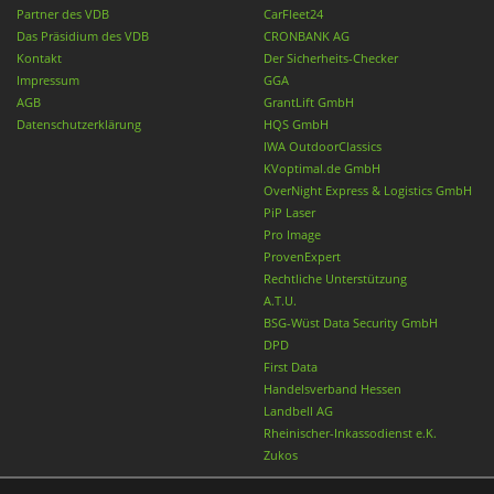
Partner des VDB
CarFleet24
Das Präsidium des VDB
CRONBANK AG
Kontakt
Der Sicherheits-Checker
Impressum
GGA
AGB
GrantLift GmbH
Datenschutzerklärung
HQS GmbH
IWA OutdoorClassics
KVoptimal.de GmbH
OverNight Express & Logistics GmbH
PiP Laser
Pro Image
ProvenExpert
Rechtliche Unterstützung
A.T.U.
BSG-Wüst Data Security GmbH
DPD
First Data
Handelsverband Hessen
Landbell AG
Rheinischer-Inkassodienst e.K.
Zukos