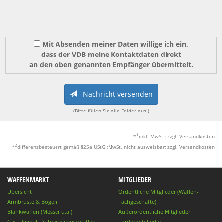
Mit Absenden meiner Daten willige ich ein,
dass der VDB meine Kontaktdaten direkt
an den oben genannten Empfänger übermittelt.
Nachricht versenden
(Bitte füllen Sie alle Felder aus!)
1
*
inkl. MwSt.; zzgl. Versandkosten
2
*
differenzbesteuert gemäß §25a UStG.;MwSt. nicht ausweisbar; zzgl. Versandkosten
WAFFENMARKT
MITGLIEDER
Übersicht
Ordentliche Mitglieder (Waffen-
Armbrüste & Bögen
Fachgeschäfte)
Blankwaffen (Messer u.ä.)
Außerordentliche Mitglieder
Gas-, Signal-, Schreckschusswaffen
Fördermitglieder