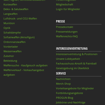
Kurzwaffen
Mitgliedschaft
Deko- & Salutwaffen
Login für Mitglieder
Langwaffen
Luftdruck- und CO2-Waffen
PRESSE
Munition
Pressekontakt
Optik
Pressemeldungen
Schalldämpfer
Waffenrechts-FAQ
Softairwaffen (Airsoftgun)
Ordonnanzwaffen
Vorderlader
INTERESSENVERTRETUNG
Westernwaffen
Interessenvertretung & Positionen
Zubehör
Unsere Lobbyarbeit
Bekleidung
Fachausschuss Airsoft & Paintball
Waffensuche - Kaufgesuch aufgeben
Gesetzgebung im Überblick
Waffenverkauf - Verkaufsangebot
SERVICE
aufgeben
Nachrichten
Merch-Shop
Vorteilsangebote für Mitglieder
Fortbildungsangebote
PROGUN Blog
Jobbörse und Nachfolge