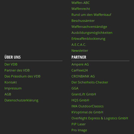
Waffen-ABC
Waffenrecht
Rund um den Waffenkauf
Beschussämter
Waffensachverständige
Ausbildungsmöglichkeiten
Erbwaffenblockierung
A.E.C.A.C.
Newsletter
ÜBER UNS
PARTNER
Der VDB
Ampere AG
Partner des VDB
CarFleet24
Das Präsidium des VDB
CRONBANK AG
Kontakt
Der Sicherheits-Checker
Impressum
GGA
AGB
GrantLift GmbH
Datenschutzerklärung
HQS GmbH
IWA OutdoorClassics
KVoptimal.de GmbH
OverNight Express & Logistics GmbH
PiP Laser
Pro Image