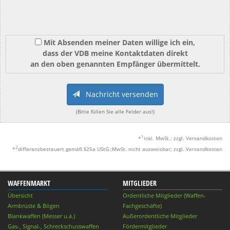
Mit Absenden meiner Daten willige ich ein,
dass der VDB meine Kontaktdaten direkt
an den oben genannten Empfänger übermittelt.
Nachricht versenden
(Bitte füllen Sie alle Felder aus!)
1
*
inkl. MwSt.; zzgl. Versandkosten
2
*
differenzbesteuert gemäß §25a UStG.;MwSt. nicht ausweisbar; zzgl. Versandkosten
WAFFENMARKT
MITGLIEDER
Übersicht
Ordentliche Mitglieder (Waffen-
Armbrüste & Bögen
Fachgeschäfte)
Blankwaffen (Messer u.ä.)
Außerordentliche Mitglieder
Gas-, Signal-, Schreckschusswaffen
Fördermitglieder