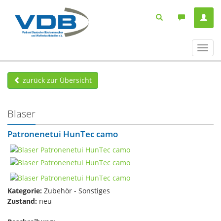
Navig
ein-/
zurück zur Übersicht
Blaser
Patronenetui HunTec camo
Kategorie:
Zubehör - Sonstiges
Zustand:
neu