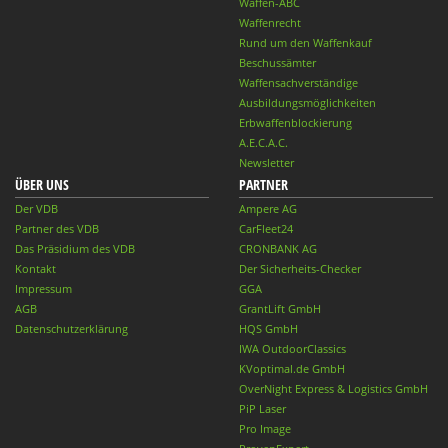
Waffen-ABC
Waffenrecht
Rund um den Waffenkauf
Beschussämter
Waffensachverständige
Ausbildungsmöglichkeiten
Erbwaffenblockierung
A.E.C.A.C.
Newsletter
ÜBER UNS
PARTNER
Der VDB
Ampere AG
Partner des VDB
CarFleet24
Das Präsidium des VDB
CRONBANK AG
Kontakt
Der Sicherheits-Checker
Impressum
GGA
AGB
GrantLift GmbH
Datenschutzerklärung
HQS GmbH
IWA OutdoorClassics
KVoptimal.de GmbH
OverNight Express & Logistics GmbH
PiP Laser
Pro Image