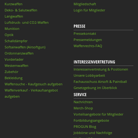
Kurzwaffen
Mitgliedschaft
Deko- & Salutwaffen
Login für Mitglieder
Langwaffen
Luftdruck- und CO2-Waffen
PRESSE
Munition
Pressekontakt
Optik
Pressemeldungen
Schalldämpfer
Waffenrechts-FAQ
Softairwaffen (Airsoftgun)
Ordonnanzwaffen
Vorderlader
INTERESSENVERTRETUNG
Westernwaffen
Interessenvertretung & Positionen
Zubehör
Unsere Lobbyarbeit
Bekleidung
Fachausschuss Airsoft & Paintball
Waffensuche - Kaufgesuch aufgeben
Gesetzgebung im Überblick
Waffenverkauf - Verkaufsangebot
SERVICE
aufgeben
Nachrichten
Merch-Shop
Vorteilsangebote für Mitglieder
Fortbildungsangebote
PROGUN Blog
Jobbörse und Nachfolge