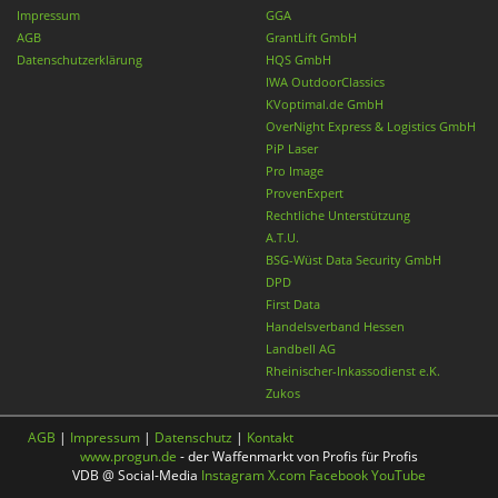
Impressum
GGA
AGB
GrantLift GmbH
Datenschutzerklärung
HQS GmbH
IWA OutdoorClassics
KVoptimal.de GmbH
OverNight Express & Logistics GmbH
PiP Laser
Pro Image
ProvenExpert
Rechtliche Unterstützung
A.T.U.
BSG-Wüst Data Security GmbH
DPD
First Data
Handelsverband Hessen
Landbell AG
Rheinischer-Inkassodienst e.K.
Zukos
AGB
|
Impressum
|
Datenschutz
|
Kontakt
www.progun.de
- der Waffenmarkt von Profis für Profis
VDB @ Social-Media
Instagram
X.com
Facebook
YouTube