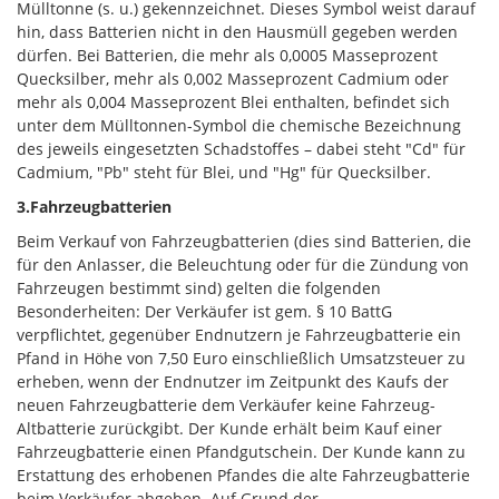
Mülltonne (s. u.) gekennzeichnet. Dieses Symbol weist darauf
hin, dass Batterien nicht in den Hausmüll gegeben werden
dürfen. Bei Batterien, die mehr als 0,0005 Masseprozent
Quecksilber, mehr als 0,002 Masseprozent Cadmium oder
mehr als 0,004 Masseprozent Blei enthalten, befindet sich
unter dem Mülltonnen-Symbol die chemische Bezeichnung
des jeweils eingesetzten Schadstoffes – dabei steht "Cd" für
Cadmium, "Pb" steht für Blei, und "Hg" für Quecksilber.
3.Fahrzeugbatterien
Beim Verkauf von Fahrzeugbatterien (dies sind Batterien, die
für den Anlasser, die Beleuchtung oder für die Zündung von
Fahrzeugen bestimmt sind) gelten die folgenden
Besonderheiten: Der Verkäufer ist gem. § 10 BattG
verpflichtet, gegenüber Endnutzern je Fahrzeugbatterie ein
Pfand in Höhe von 7,50 Euro einschließlich Umsatzsteuer zu
erheben, wenn der Endnutzer im Zeitpunkt des Kaufs der
neuen Fahrzeugbatterie dem Verkäufer keine Fahrzeug-
Altbatterie zurückgibt. Der Kunde erhält beim Kauf einer
Fahrzeugbatterie einen Pfandgutschein. Der Kunde kann zu
Erstattung des erhobenen Pfandes die alte Fahrzeugbatterie
beim Verkäufer abgeben. Auf Grund der