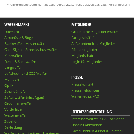
2
*
differenzbesteuert gemäß §25a UStG.;MwSt. nicht ausweisbar; zzgl. Versandkosten
WAFFENMARKT
MITGLIEDER
Übersicht
Ordentliche Mitglieder (Waffen-
Armbrüste & Bögen
Fachgeschäfte)
Blankwaffen (Messer u.ä.)
Außerordentliche Mitglieder
Gas-, Signal-, Schreckschusswaffen
Fördermitglieder
Kurzwaffen
Mitgliedschaft
Deko- & Salutwaffen
Login für Mitglieder
Langwaffen
Luftdruck- und CO2-Waffen
PRESSE
Munition
Pressekontakt
Optik
Pressemeldungen
Schalldämpfer
Waffenrechts-FAQ
Softairwaffen (Airsoftgun)
Ordonnanzwaffen
Vorderlader
INTERESSENVERTRETUNG
Westernwaffen
Interessenvertretung & Positionen
Zubehör
Unsere Lobbyarbeit
Bekleidung
Fachausschuss Airsoft & Paintball
Waffensuche - Kaufgesuch aufgeben