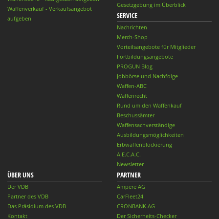
Gesetzgebung im Überblick
Waffenverkauf - Verkaufsangebot
SERVICE
aufgeben
Nachrichten
Merch-Shop
Vorteilsangebote für Mitglieder
Fortbildungsangebote
PROGUN Blog
Jobbörse und Nachfolge
Waffen-ABC
Waffenrecht
Rund um den Waffenkauf
Beschussämter
Waffensachverständige
Ausbildungsmöglichkeiten
Erbwaffenblockierung
A.E.C.A.C.
Newsletter
ÜBER UNS
PARTNER
Der VDB
Ampere AG
Partner des VDB
CarFleet24
Das Präsidium des VDB
CRONBANK AG
Kontakt
Der Sicherheits-Checker