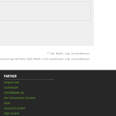
1
*
inkl. MwSt.; zzgl. Versandkosten
esteuert gemäß §25a UStG.;MwSt. nicht ausweisbar; zzgl. Versandkosten
PARTNER
Ampere AG
CarFleet24
CRONBANK AG
Der Sicherheits-Checker
GGA
GrantLift GmbH
HQS GmbH