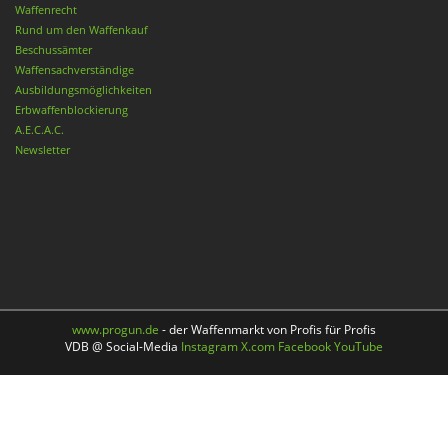
Waffenrecht
Rund um den Waffenkauf
Beschussämter
Waffensachverständige
Ausbildungsmöglichkeiten
Erbwaffenblockierung
A.E.C.A.C.
Newsletter
www.progun.de
- der Waffenmarkt von Profis für Profis
VDB @ Social-Media
Instagram
X.com
Facebook
YouTube