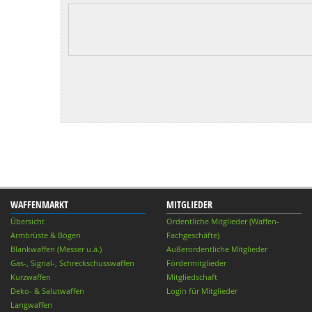
WAFFENMARKT
MITGLIEDER
Übersicht
Ordentliche Mitglieder (Waffen-
Armbrüste & Bögen
Fachgeschäfte)
Blankwaffen (Messer u.ä.)
Außerordentliche Mitglieder
Gas-, Signal-, Schreckschusswaffen
Fördermitglieder
Kurzwaffen
Mitgliedschaft
Deko- & Salutwaffen
Login für Mitglieder
Langwaffen