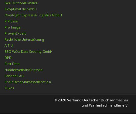
IWA OutdoorClassics
KVoptimal.de GmbH
OverNight Express & Logistics GmbH
PiP Laser
Pro Image
ProvenExpert
Rechtliche Unterstützung
A.T.U.
BSG-Wüst Data Security GmbH
DPD
First Data
Handelsverband Hessen
Landbell AG
Rheinischer-Inkassodienst e.K.
Zukos
© 2026 Verband Deutscher Büchsenmacher
und Waffenfachhändler e.V.
Nach oben