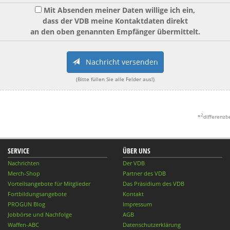
Mit Absenden meiner Daten willige ich ein,
dass der VDB meine Kontaktdaten direkt
an den oben genannten Empfänger übermittelt.
Nachricht versenden
(Bitte füllen Sie alle Felder aus!)
2
*
differenzb
SERVICE
ÜBER UNS
Nachrichten
Der VDB
Merch-Shop
Partner des VDB
Vorteilsangebote für Mitglieder
Das Präsidium des VDB
Fortbildungsangebote
Kontakt
PROGUN Blog
Impressum
Jobbörse und Nachfolge
AGB
Waffen-ABC
Datenschutzerklärung