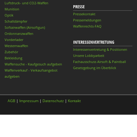
Luftdruck- und CO2-Waffen
PRESSE
Munition
Pressekontakt
Optik
Pressemeldungen
Schalldämpfer
Waffenrechts-FAQ
Softairwaffen (Airsoftgun)
Ordonnanzwaffen
Vorderlader
INTERESSENVERTRETUNG
Westernwaffen
Interessenvertretung & Positionen
Zubehör
Unsere Lobbyarbeit
Bekleidung
Fachausschuss Airsoft & Paintball
Waffensuche - Kaufgesuch aufgeben
Gesetzgebung im Überblick
Waffenverkauf - Verkaufsangebot
aufgeben
AGB
|
Impressum
|
Datenschutz
|
Kontakt