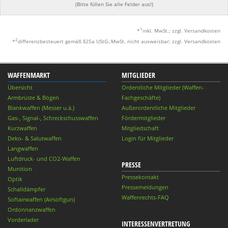
(Bitte füllen Sie alle Felder aus!)
1
*
inkl. MwSt.; zzgl. Versandkosten
2
*
differenzbesteuert gemäß §25a UStG.;MwSt. nicht ausweisbar; zzgl. Versandkosten
WAFFENMARKT
MITGLIEDER
Übersicht
Ordentliche Mitglieder (Waffen-
Armbrüste & Bögen
Fachgeschäfte)
Blankwaffen (Messer u.ä.)
Außerordentliche Mitglieder
Gas-, Signal-, Schreckschusswaffen
Fördermitglieder
Kurzwaffen
Mitgliedschaft
Deko- & Salutwaffen
Login für Mitglieder
Langwaffen
Luftdruck- und CO2-Waffen
PRESSE
Munition
Pressekontakt
Optik
Pressemeldungen
Schalldämpfer
Waffenrechts-FAQ
Softairwaffen (Airsoftgun)
Ordonnanzwaffen
Vorderlader
INTERESSENVERTRETUNG