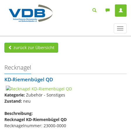
Navig
ein-/
zurück zur Übersicht
Recknagel
KD-Riemenbügel QD
Kategorie:
Zubehör - Sonstiges
Zustand:
neu
Beschreibung:
Recknagel KD-Riemenbügel QD
Recknagelnummer: 23000-0000