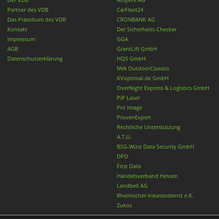
Partner des VDB
CarFleet24
Das Präsidium des VDB
CRONBANK AG
Kontakt
Der Sicherheits-Checker
Impressum
GGA
AGB
GrantLift GmbH
Datenschutzerklärung
HQS GmbH
IWA OutdoorClassics
KVoptimal.de GmbH
OverNight Express & Logistics GmbH
PiP Laser
Pro Image
ProvenExpert
Rechtliche Unterstützung
A.T.U.
BSG-Wüst Data Security GmbH
DPD
First Data
Handelsverband Hessen
Landbell AG
Rheinischer-Inkassodienst e.K.
Zukos