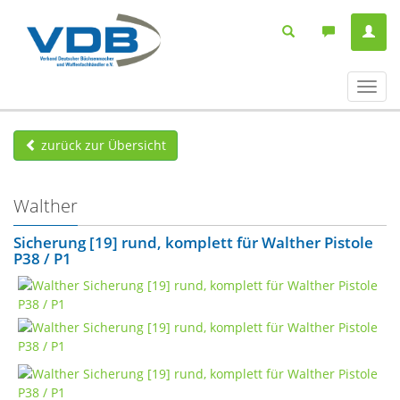
Navig
ein-/
zurück zur Übersicht
Walther
Sicherung [19] rund, komplett für Walther Pistole
P38 / P1