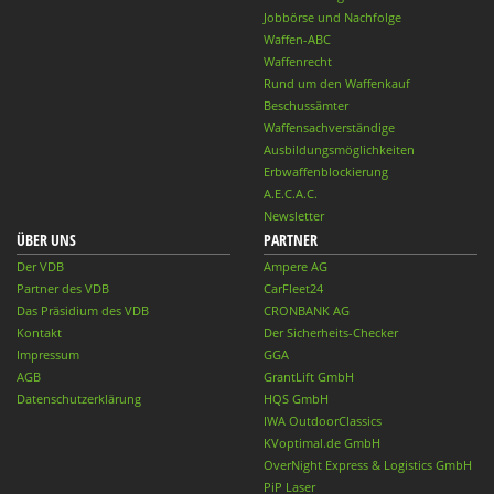
Jobbörse und Nachfolge
Waffen-ABC
Waffenrecht
Rund um den Waffenkauf
Beschussämter
Waffensachverständige
Ausbildungsmöglichkeiten
Erbwaffenblockierung
A.E.C.A.C.
Newsletter
ÜBER UNS
PARTNER
Der VDB
Ampere AG
Partner des VDB
CarFleet24
Das Präsidium des VDB
CRONBANK AG
Kontakt
Der Sicherheits-Checker
Impressum
GGA
AGB
GrantLift GmbH
Datenschutzerklärung
HQS GmbH
IWA OutdoorClassics
KVoptimal.de GmbH
OverNight Express & Logistics GmbH
PiP Laser