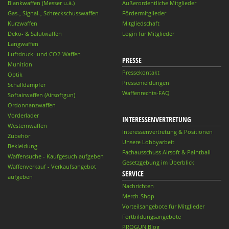
Blankwaffen (Messer u.ä.)
Außerordentliche Mitglieder
Gas-, Signal-, Schreckschusswaffen
Fördermitglieder
Kurzwaffen
Mitgliedschaft
Deko- & Salutwaffen
Login für Mitglieder
Langwaffen
Luftdruck- und CO2-Waffen
PRESSE
Munition
Pressekontakt
Optik
Pressemeldungen
Schalldämpfer
Waffenrechts-FAQ
Softairwaffen (Airsoftgun)
Ordonnanzwaffen
Vorderlader
INTERESSENVERTRETUNG
Westernwaffen
Interessenvertretung & Positionen
Zubehör
Unsere Lobbyarbeit
Bekleidung
Fachausschuss Airsoft & Paintball
Waffensuche - Kaufgesuch aufgeben
Gesetzgebung im Überblick
Waffenverkauf - Verkaufsangebot
SERVICE
aufgeben
Nachrichten
Merch-Shop
Vorteilsangebote für Mitglieder
Fortbildungsangebote
PROGUN Blog