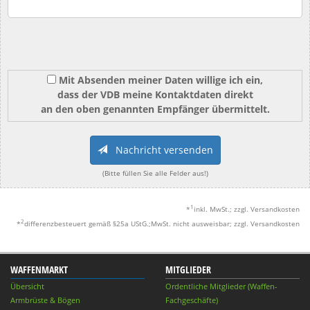
Mit Absenden meiner Daten willige ich ein,
dass der VDB meine Kontaktdaten direkt
an den oben genannten Empfänger übermittelt.
Nachricht versenden
(Bitte füllen Sie alle Felder aus!)
1
*
inkl. MwSt.; zzgl. Versandkosten
2
*
differenzbesteuert gemäß §25a UStG.;MwSt. nicht ausweisbar; zzgl. Versandkosten
WAFFENMARKT
MITGLIEDER
Übersicht
Ordentliche Mitglieder (Waffen-
Armbrüste & Bögen
Fachgeschäfte)