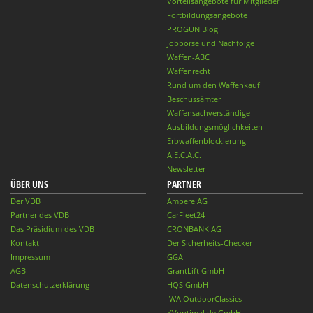
Vorteilsangebote für Mitglieder
Fortbildungsangebote
PROGUN Blog
Jobbörse und Nachfolge
Waffen-ABC
Waffenrecht
Rund um den Waffenkauf
Beschussämter
Waffensachverständige
Ausbildungsmöglichkeiten
Erbwaffenblockierung
A.E.C.A.C.
Newsletter
ÜBER UNS
PARTNER
Der VDB
Ampere AG
Partner des VDB
CarFleet24
Das Präsidium des VDB
CRONBANK AG
Kontakt
Der Sicherheits-Checker
Impressum
GGA
AGB
GrantLift GmbH
Datenschutzerklärung
HQS GmbH
IWA OutdoorClassics
KVoptimal.de GmbH