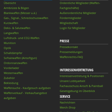
Übersicht
Ordentliche Mitglieder (Waffen-
Armbrüste & Bögen
Fachgeschäfte)
Blankwaffen (Messer u.ä.)
Außerordentliche Mitglieder
Gas-, Signal-, Schreckschusswaffen
Fördermitglieder
Kurzwaffen
Mitgliedschaft
Deko- & Salutwaffen
Login für Mitglieder
Langwaffen
Luftdruck- und CO2-Waffen
PRESSE
Munition
Pressekontakt
Optik
Pressemeldungen
Schalldämpfer
Waffenrechts-FAQ
Softairwaffen (Airsoftgun)
Ordonnanzwaffen
Vorderlader
INTERESSENVERTRETUNG
Westernwaffen
Interessenvertretung & Positionen
Zubehör
Unsere Lobbyarbeit
Bekleidung
Fachausschuss Airsoft & Paintball
Waffensuche - Kaufgesuch aufgeben
Gesetzgebung im Überblick
Waffenverkauf - Verkaufsangebot
SERVICE
aufgeben
Nachrichten
Merch-Shop