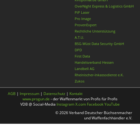
OverNight Express & Logistics GmbH
PiP Laser
Pro Image
ProvenExpert
Rechtliche Unterstützung
A.T.U.
BSG-Wüst Data Security GmbH
DPD
First Data
Handelsverband Hessen
Landbell AG
Rheinischer-Inkassodienst e.K.
Zukos
AGB
|
Impressum
|
Datenschutz
|
Kontakt
www.progun.de
- der Waffenmarkt von Profis für Profis
VDB @ Social-Media
Instagram
X.com
Facebook
YouTube
© 2026 Verband Deutscher Büchsenmacher
und Waffenfachhändler e.V.